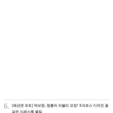
6.
[패션엔 포토] 박보영, 청룡의 러블리 요정! X크로스 디자인 꽃
같은 드레스룩 올킬