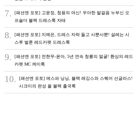
7.
[패션엔 포토] 고윤정, 청용의 여신! 우아한 발걸음 누부신 오
프숄더 블랙 드레스룩 자태
8.
[패션엔 포토] 지예은, 드레스 자락 들고 사뿐사뿐! 설레는 시
스루 벌룬 레드카펫 드레스룩
9.
[패션엔 포토] 전현무-윤아, 5년 연속 청룡의 얼굴! 환상의 레드
카펫 MC 케미룩
10.
[패션엔 포토] 에스파 닝닝, 블랙 레깅스와 스퀘어 선글라스!
시크미의 완성 올 블랙 출국룩