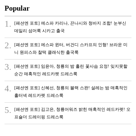
Popular
1.
[패션엔 포토] 에스파 카리나, 끈나시와 청바지 조합! 눈부신
데일리 섬머룩 시카고 출국
2.
[패션엔 포토] 에스파 윈터, 버건디 스카프의 인형! 브라운 미
니 원피스와 찰떡 클래식한 출국룩
3.
[패션엔 포토] 임윤아, 청룡의 밤 홀린 꽃사슴 요정! 잊지못할
순간 매혹적인 레드카펫 드레스룩
4.
[패션엔 포토] 신혜선, 청룡의 블랙 스완! 설레는 밤 매혹적인
홀터넥 레드카펫 드레스룩
5.
[패션엔 포토] 김고은, 청룡어워즈 밝힌 매혹적인 레드카펫! 오
프숄더 드레이핑 드레스룩