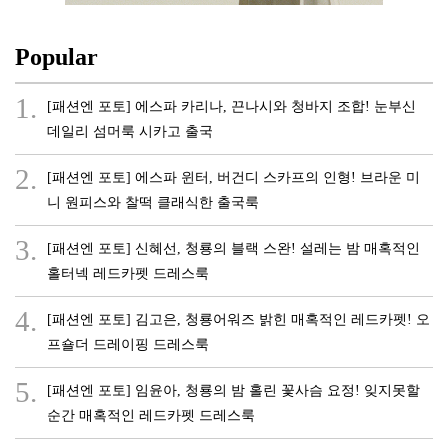
Popular
1.
[패션엔 포토] 에스파 카리나, 끈나시와 청바지 조합! 눈부신
데일리 섬머룩 시카고 출국
2.
[패션엔 포토] 에스파 윈터, 버건디 스카프의 인형! 브라운 미
니 원피스와 찰떡 클래식한 출국룩
3.
[패션엔 포토] 신혜선, 청룡의 블랙 스완! 설레는 밤 매혹적인
홀터넥 레드카펫 드레스룩
4.
[패션엔 포토] 김고은, 청룡어워즈 밝힌 매혹적인 레드카펫! 오
프숄더 드레이핑 드레스룩
5.
[패션엔 포토] 임윤아, 청룡의 밤 홀린 꽃사슴 요정! 잊지못할
순간 매혹적인 레드카펫 드레스룩