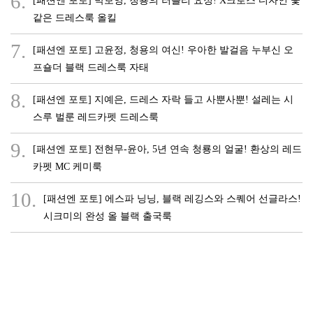
6.
같은 드레스룩 올킬
7.
[패션엔 포토] 고윤정, 청용의 여신! 우아한 발걸음 누부신 오
프숄더 블랙 드레스룩 자태
8.
[패션엔 포토] 지예은, 드레스 자락 들고 사뿐사뿐! 설레는 시
스루 벌룬 레드카펫 드레스룩
9.
[패션엔 포토] 전현무-윤아, 5년 연속 청룡의 얼굴! 환상의 레드
카펫 MC 케미룩
10.
[패션엔 포토] 에스파 닝닝, 블랙 레깅스와 스퀘어 선글라스!
시크미의 완성 올 블랙 출국룩