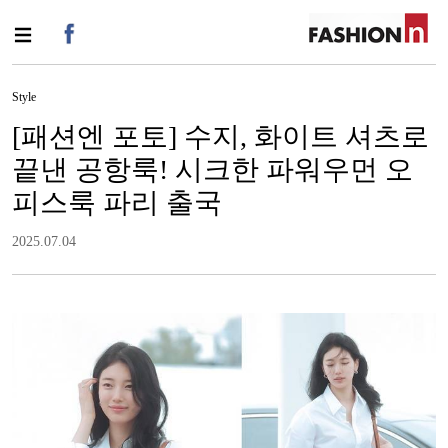
Style
[패션엔 포토] 수지, 화이트 셔츠로
끝낸 공항룩! 시크한 파워우먼 오
피스룩 파리 출국
2025.07.04