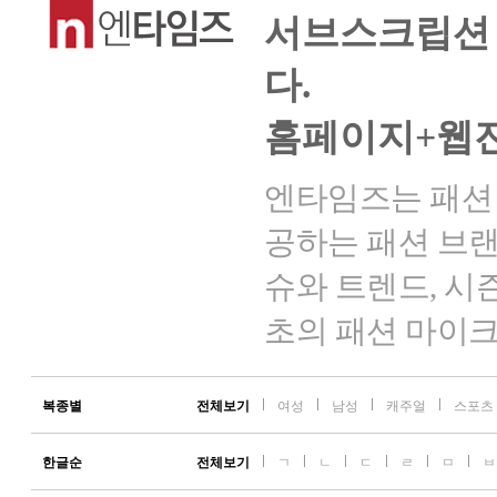
서브스크립션 
다.
홈페이지+웹
엔타임즈는 패션
공하는 패션 브랜
슈와 트렌드, 시
초의 패션 마이
복종별
전체보기
여성
남성
캐주얼
스포츠
한글순
전체보기
ㄱ
ㄴ
ㄷ
ㄹ
ㅁ
ㅂ