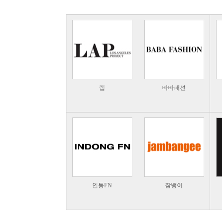
랩
바바패션
인동FN
잠뱅이