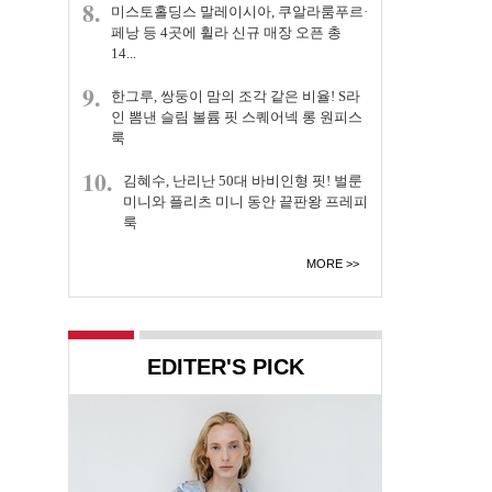
8.
미스토홀딩스 말레이시아, 쿠알라룸푸르·
페낭 등 4곳에 휠라 신규 매장 오픈 총
14...
9.
한그루, 쌍둥이 맘의 조각 같은 비율! S라
인 뽐낸 슬림 볼륨 핏 스퀘어넥 롱 원피스
룩
10.
김혜수, 난리난 50대 바비인형 핏! 벌룬
미니와 플리츠 미니 동안 끝판왕 프레피
룩
MORE
EDITER'S PICK