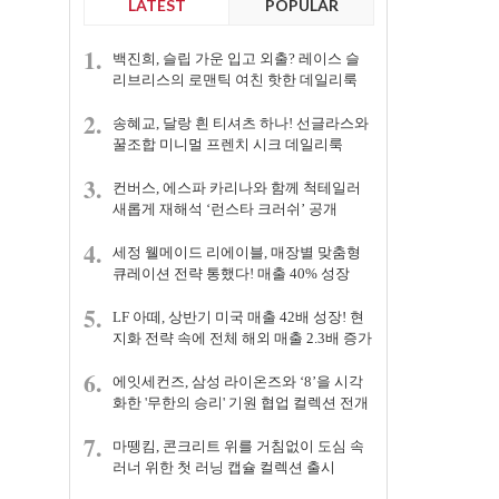
LATEST
POPULAR
1.
백진희, 슬립 가운 입고 외출? 레이스 슬
리브리스의 로맨틱 여친 핫한 데일리룩
2.
송혜교, 달랑 흰 티셔츠 하나! 선글라스와
꿀조합 미니멀 프렌치 시크 데일리룩
3.
컨버스, 에스파 카리나와 함께 척테일러
새롭게 재해석 ‘런스타 크러쉬’ 공개
4.
세정 웰메이드 리에이블, 매장별 맞춤형
큐레이션 전략 통했다! 매출 40% 성장
5.
LF 아떼, 상반기 미국 매출 42배 성장! 현
지화 전략 속에 전체 해외 매출 2.3배 증가
6.
에잇세컨즈, 삼성 라이온즈와 ‘8’을 시각
화한 '무한의 승리' 기원 협업 컬렉션 전개
7.
마뗑킴, 콘크리트 위를 거침없이 도심 속
러너 위한 첫 러닝 캡슐 컬렉션 출시