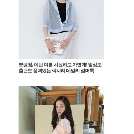
쁘렝땅, 이번 여름 시원하고 가볍게! 일상도
출근도 품격있는 럭셔리 데일리 섬머룩