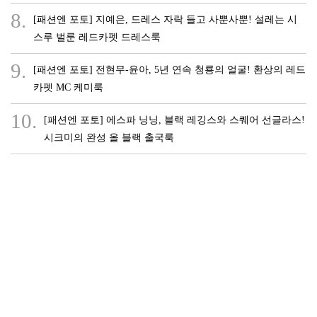
8.
[패션엔 포토] 지예은, 드레스 자락 들고 사뿐사뿐! 설레는 시
스루 벌룬 레드카펫 드레스룩
9.
[패션엔 포토] 전현무-윤아, 5년 연속 청룡의 얼굴! 환상의 레드
카펫 MC 케미룩
10.
[패션엔 포토] 에스파 닝닝, 블랙 레깅스와 스퀘어 선글라스!
시크미의 완성 올 블랙 출국룩