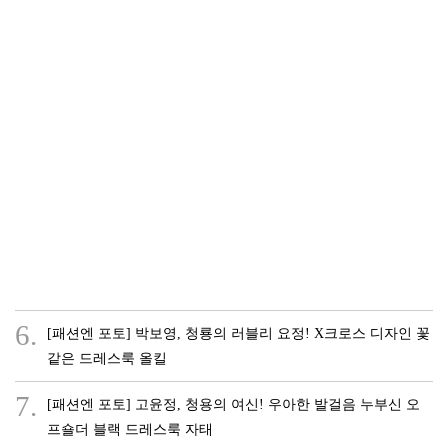
6.
[패션엔 포토] 박보영, 청룡의 러블리 요정! X크로스 디자인 꽃
같은 드레스룩 올킬
7.
[패션엔 포토] 고윤정, 청용의 여신! 우아한 발걸음 누부신 오
프숄더 블랙 드레스룩 자태