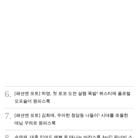
6.
[패션엔 포토] 하영, 첫 로코 도전 설렘 폭발! 뷔스티에 플로럴
오프숄더 원피스룩
7.
[패션엔 포토] 김희애, 우아한 청담동 나들이! 시대를 초월한
데님 꾸띄르 원피스룩
8.
손연재, 대충 입어도 예쁜 옷 태나는 바캉스룩 AtoZ! 워너비 스