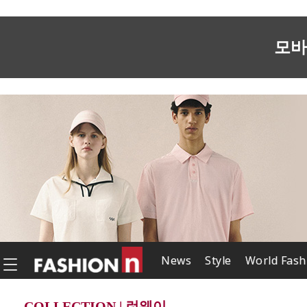
모바
News
Style
World Fash
COLLECTION | 런웨이