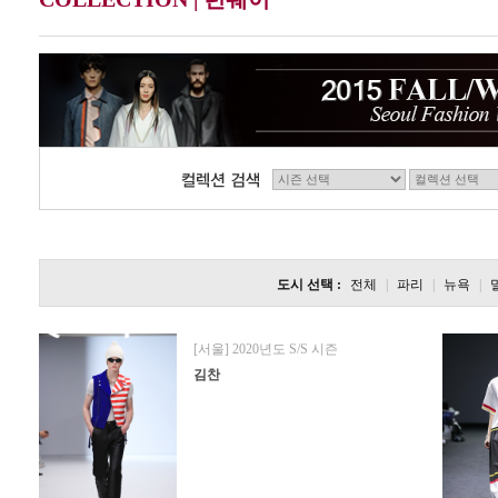
도시 선택 :
전체
|
파리
|
뉴욕
|
[서울] 2020년도 S/S 시즌
김찬