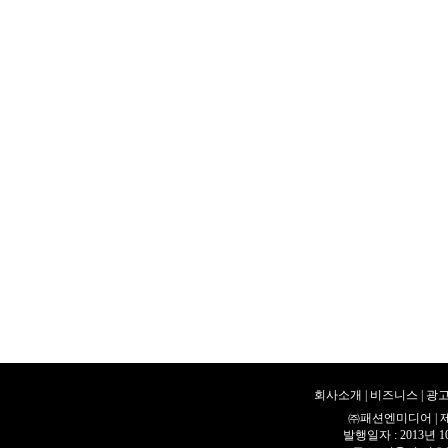
회사소개
|
비즈니스
|
광고
㈜패션엔미디어 | 제호 
발행일자 : 2013년 