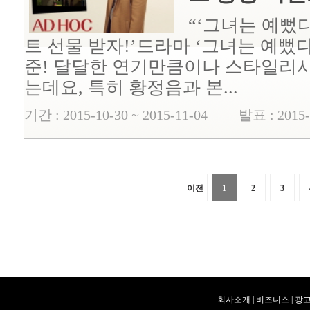
“‘그녀는 예뻤다
트 선물 받자!’드라마 ‘그녀는 예뻤
준! 달달한 연기만큼이나 스타일리시
는데요, 특히 황정음과 본...
기간 : 2015-10-30 ~ 2015-11-04 발표 : 2015-
이전
1
2
3
회사소개
|
비즈니스
|
광고