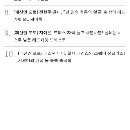
8.
[패션엔 포토] 전현무-윤아, 5년 연속 청룡의 얼굴! 환상의 레드
카펫 MC 케미룩
9.
[패션엔 포토] 지예은, 드레스 자락 들고 사뿐사뿐! 설레는 시
스루 벌룬 레드카펫 드레스룩
10.
[패션엔 포토] 에스파 닝닝, 블랙 레깅스와 스퀘어 선글라스!
시크미의 완성 올 블랙 출국룩