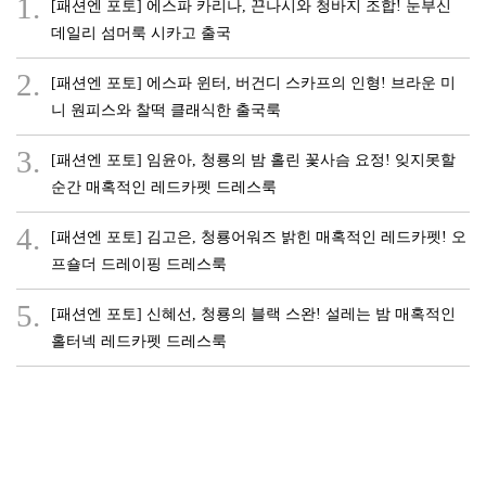
1.
[패션엔 포토] 에스파 카리나, 끈나시와 청바지 조합! 눈부신
데일리 섬머룩 시카고 출국
2.
[패션엔 포토] 에스파 윈터, 버건디 스카프의 인형! 브라운 미
니 원피스와 찰떡 클래식한 출국룩
3.
[패션엔 포토] 임윤아, 청룡의 밤 홀린 꽃사슴 요정! 잊지못할
순간 매혹적인 레드카펫 드레스룩
4.
[패션엔 포토] 김고은, 청룡어워즈 밝힌 매혹적인 레드카펫! 오
프숄더 드레이핑 드레스룩
5.
[패션엔 포토] 신혜선, 청룡의 블랙 스완! 설레는 밤 매혹적인
홀터넥 레드카펫 드레스룩