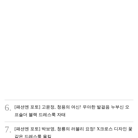
6.
[패션엔 포토] 고윤정, 청용의 여신! 우아한 발걸음 누부신 오
프숄더 블랙 드레스룩 자태
7.
[패션엔 포토] 박보영, 청룡의 러블리 요정! X크로스 디자인 꽃
같은 드레스룩 올킬