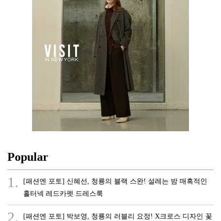
Popular
1.
[패션엔 포토] 신혜선, 청룡의 블랙 스완! 설레는 밤 매혹적인
홀터넥 레드카펫 드레스룩
2.
[패션엔 포토] 박보영, 청룡의 러블리 요정! X크로스 디자인 꽃