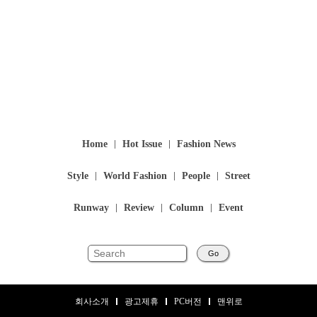
Home
Hot Issue
Fashion News
Style
World Fashion
People
Street
Runway
Review
Column
Event
Go
회사소개
광고제휴
PC버전
맨위로