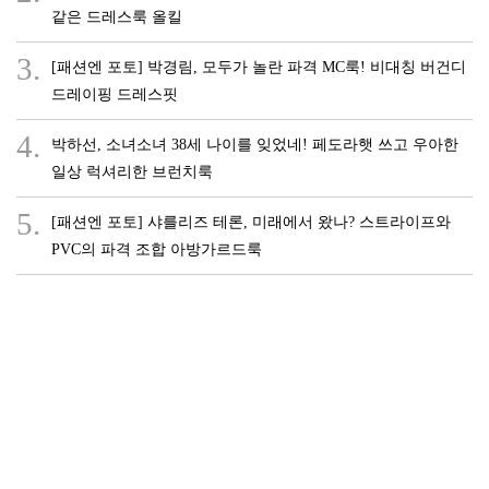
같은 드레스룩 올킬
3.
[패션엔 포토] 박경림, 모두가 놀란 파격 MC룩! 비대칭 버건디
드레이핑 드레스핏
4.
박하선, 소녀소녀 38세 나이를 잊었네! 페도라햇 쓰고 우아한
일상 럭셔리한 브런치룩
5.
[패션엔 포토] 샤를리즈 테론, 미래에서 왔나? 스트라이프와
PVC의 파격 조합 아방가르드룩