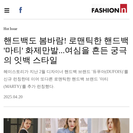
Hot Issue
핸드백도 봄바람! 로맨틱한 핸드백
'마티' 화제만발...여심을 흔든 궁극
의 잇백 스타일
헤이스토리가 지난 2월 디자이너 핸드백 브랜드 '듀푸아(DUFOIS)'를
신규 런칭한데 이어 또다른 로맨틱한 핸드백 브랜드 '마티
(MARTY)'를 추가 런칭했다.
2025.04.20