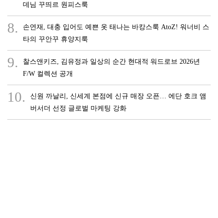
데님 꾸띄르 원피스룩
8.
손연재, 대충 입어도 예쁜 옷 태나는 바캉스룩 AtoZ! 워너비 스
타의 꾸안꾸 휴양지룩
9.
찰스앤키즈, 김유정과 일상의 순간 현대적 워드로브 2026년
F/W 컬렉션 공개
10.
신원 까날리, 신세계 본점에 신규 매장 오픈… 에단 호크 앰
버서더 선정 글로벌 마케팅 강화