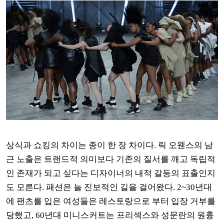
상식과 쇼킹의 차이는 종이 한 장 차이다
.
릭 오웬스의 남
근 노출은 트랜드적 의미보다 기존의 질서를 깨고 독립적
인 존재가 되고 싶다는 디자이너의 내적 갈등의 표출인지
도 모른다
.
패션은 늘 진보적인 길을 걸어왔다
. 2~30
년대
에 팬츠를 입은 여성들은 레스토랑으로 부터 입장 거부를
당했고
, 60
년대 미니스커트는 프리섹스와 성문란의 원흉