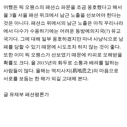
어쨌든 릭 오웬스의 패션쇼 파문을 조금 옹호했다고 해서
올
3
월 서울 패션 위크에서 남근 노출을 선보여야 한다는
것은 아니다
.
패션쇼 위에서의 남근 노출은 아직 우리나라
에서 다수가 수용하기에는 어려운 동방예의지국
(?)
유교
국가다
.
그에 대해 일부 옹호하겠지만 마녀 사냥식으로 낭
패를 당할 수 있기 때문에 시도조차 하지 않는 것이 좋다
.
또한 이미 릭 오웬스가 선보였기 때문에 카피로 오해받을
확률도 크다
.
올
2015
년의 화두로 소통과 배려를 말하는
사람들이 많다
.
올해는 역지사지
(
易地思之
)
의 마음으로
서로를 보듬는 한 해가 되길 고대해 본다
.
글 유재부 패션평론가