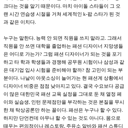
크다는 것을 알기 때문이다
. 마치 아이돌 스타들이 그 오
랜 시간 연습생 시절을 거쳐 세계적인 k-팝 스타가 된 것
과 같은 이치다.
누구는 말한다
.
능력 안 되면 직원을 쓰지 말라고
.
그래서
직원을 안 쓰면 대학을 졸업하는 패션 디자이너 지망생들
은 어디로 가는가
?
그럼 패션 디자이너가 되는 것을 포기
하고 타 학과 학생들과 경쟁해 공무원 시험이나 삼성과 같
은 대기업 입사 시험을 준비해야 할까
?
참 고민이 되는 부
분이다
.
나날이 아웃소싱이 늘어가는 현 패션계 상황에서
디자이너 비중은 점점 낮아지고 있다
.
결국 수요보다 공급
이 많은 대한민국 패션 교육 실정을 그대로 둔 채 열정 페
이와 실습생, 인턴 문제점만을 부각하는 것은 본질을 무시
한 채 탁상공론만 하는 꼴이다
.
패션은 누구나 할 수 있다
.
하
지만 단언컨데 아무나 할 수 있는 것도 아니다
.
몸으로
때우는 편의점이나 레스토랑
,
주유소 알바와 패션 스튜디