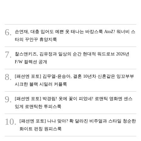
6.
손연재, 대충 입어도 예쁜 옷 태나는 바캉스룩 AtoZ! 워너비 스
타의 꾸안꾸 휴양지룩
7.
찰스앤키즈, 김유정과 일상의 순간 현대적 워드로브 2026년
F/W 컬렉션 공개
8.
[패션엔 포토] 김무열-윤승아, 결혼 10년차 신혼같은 잉꼬부부
시크한 블랙 시밀러 커플룩
9.
[패션엔 포토] 박경림! 옷에 꽃이 피었네! 로맨틱 영화엔 센스
있게 로맨틱한 투피스룩
10.
[패션엔 포토] 나나 맞아? 확 달라진 비주얼과 스타일 청순한
화이트 펀칭 원피스룩