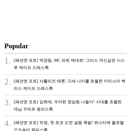
Popular
1.
[패션엔 포토] 박경림, MC 파워 제대로! 그리스 여신같은 시스
루 케이프 드레스룩
2.
[패션엔 포토] 샤를리즈 테론, 51세 나이를 초월한 카리스마 백
리스 케이프 드레스룩
3.
[패션엔 포토] 김희애, 우아한 청담동 나들이! 시대를 초월한
데님 꾸띄르 원피스룩
4.
[패션엔 포토] 하영, 첫 로코 도전 설렘 폭발! 뷔스티에 플로럴
오프숄더 원피스룩