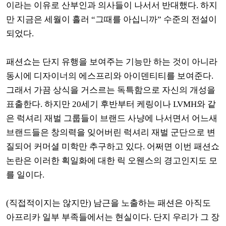
이라는 이유로 산부인과 의사들이 나서서 반대했다
.
하지
만 지금은 세월이 흘러
“
그때를 아십니까
”
수준의 전설이
되었다
.
패션쇼는 단지 유행을 보여주는 기능만 하는 것이 아니라
동시에 디자이너의 에스프리와 아이덴티티를 보여준다
.
그래서 가끔 상식을 거스르는 독특함으로 자신의 개성을
표출한다
.
하지만
20
세기 후반부터 케링이나
LVMH
와 같
은 럭셔리 재벌 그룹들이 브랜드 사냥에 나서면서 어느새
브랜드들은 창의력을 잊어버린 럭셔리 재벌 군단으로 변
질되어 커머셜 미학만 추구하고 있다
.
어쩌면 이번 패션쇼
논란은 이러한 획일화에 대한 릭 오웬스의 경고인지도 모
를 일이다
.
(
직접적이지는 않지만
)
남근을 노출하는 패션은 아직도
아프리카 일부 부족들에서는 현실이다
.
단지 우리가 그 장