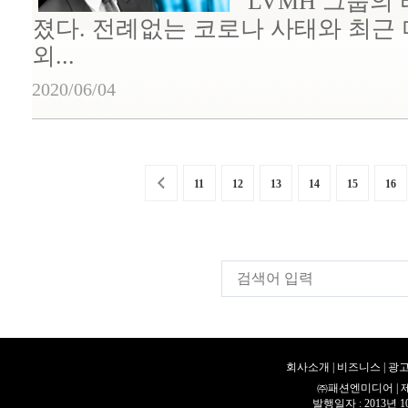
LVMH 그룹의
졌다. 전례없는 코로나 사태와 최근 
외...
2020/06/04
11
12
13
14
15
16
회사소개
|
비즈니스
|
광고
㈜패션엔미디어 | 제호 
발행일자 : 2013년 