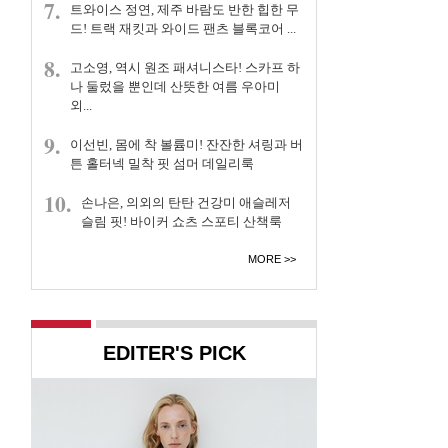
7.
트와이스 정연, 제주 바람도 반한 힙한 무
드! 트랙 재킷과 와이드 팬츠 블록코어 ...
8.
고소영, 역시 원조 패셔니스타! 스카프 하
나 둘렀을 뿐인데 산뜻한 여름 우아미
외...
9.
이선빈, 몸에 착 볼륨미! 잔잔한 셔링과 버
튼 홀터넥 밀착 핏 섬머 데일리룩
10.
손나은, 의외의 탄탄 건강미 애슬레저
슬림 핏! 바이커 쇼츠 스포티 산책룩
MORE
EDITER'S PICK