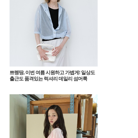
쁘렝땅, 이번 여름 시원하고 가볍게! 일상도
출근도 품격있는 럭셔리 데일리 섬머룩