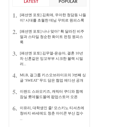
LATEST
POPULAR
1.
[패션엔 포토] 김희애, 우아한 청담동 나들
이! 시대를 초월한 데님 꾸띄르 원피스룩
2.
[패션엔 포토] 나나 맞아? 확 달라진 비주
얼과 스타일 청순한 화이트 펀칭 원피스
룩
3.
[패션엔 포토] 김무열-윤승아, 결혼 10년
차 신혼같은 잉꼬부부 시크한 블랙 시밀
러...
4.
MLB, 걸그룹 키스오브라이프의 3번째 싱
글 ‘SWEAT’ 무드 담은 협업 에디션 공개
5.
이랜드 스파오키즈, 캐릭터 쿠디와 함께
잠실 롯데월드몰에 팝업스토어 오픈
6.
이유리, 대학생인 줄! 모스키노 티셔츠에
청바지 46세에도 청춘 아이콘 부산 접수
...