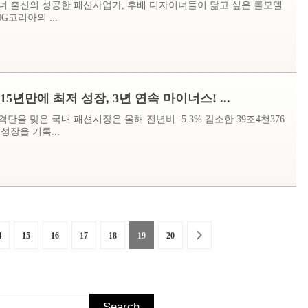
너 출신의 성공한 패션사업가, 후배 디자이너들이 닮고 싶은 롤모델
G코리아의 ...
5년만에 최저 성장, 3년 연속 마이너스! ...
격탄을 맞은 국내 패션시장은 올해 전년비 -5.3% 감소한 39조4천376
성장을 기록...
4
15
16
17
18
19
20
Search