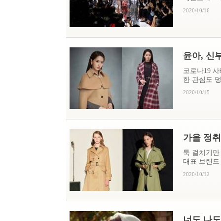
2020/10/16
윤아, 신
코로나19 
한 관심도 덩
2020/10/15
가을 정취
툭 걸치기만
대표 브랜드 마
2020/10/12
너도 나도