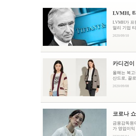
LVMH,
LVMH가 프
얼리 기업 티
2020/09/10
카디건이 
올해는 복고
산드로, 끌로
2020/09/08
코로나 쇼크
금융감독원이 
가 영업이익 