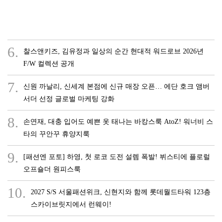
6.
찰스앤키즈, 김유정과 일상의 순간 현대적 워드로브 2026년
F/W 컬렉션 공개
7.
신원 까날리, 신세계 본점에 신규 매장 오픈… 에단 호크 앰버
서더 선정 글로벌 마케팅 강화
8.
손연재, 대충 입어도 예쁜 옷 태나는 바캉스룩 AtoZ! 워너비 스
타의 꾸안꾸 휴양지룩
9.
[패션엔 포토] 하영, 첫 로코 도전 설렘 폭발! 뷔스티에 플로럴
오프숄더 원피스룩
10.
2027 S/S 서울패션위크, 신현지와 함께 롯데월드타워 123층
스카이브릿지에서 런웨이!