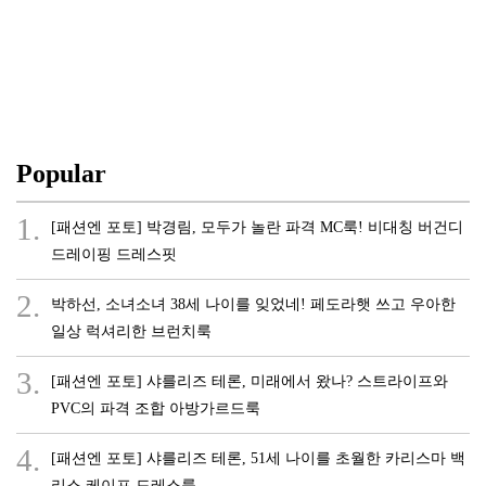
Popular
1.
[패션엔 포토] 박경림, 모두가 놀란 파격 MC룩! 비대칭 버건디
드레이핑 드레스핏
2.
박하선, 소녀소녀 38세 나이를 잊었네! 페도라햇 쓰고 우아한
일상 럭셔리한 브런치룩
3.
[패션엔 포토] 샤를리즈 테론, 미래에서 왔나? 스트라이프와
PVC의 파격 조합 아방가르드룩
4.
[패션엔 포토] 샤를리즈 테론, 51세 나이를 초월한 카리스마 백
리스 케이프 드레스룩