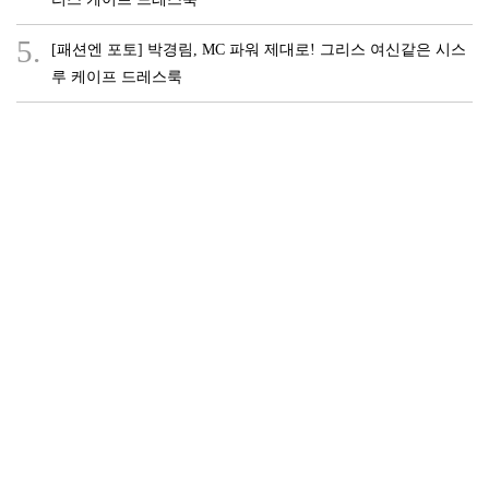
5.
[패션엔 포토] 박경림, MC 파워 제대로! 그리스 여신같은 시스
루 케이프 드레스룩