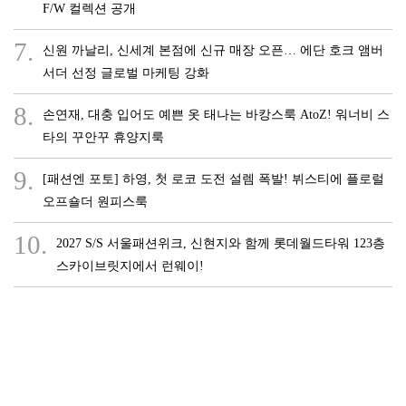
F/W 컬렉션 공개
7.
신원 까날리, 신세계 본점에 신규 매장 오픈… 에단 호크 앰버
서더 선정 글로벌 마케팅 강화
8.
손연재, 대충 입어도 예쁜 옷 태나는 바캉스룩 AtoZ! 워너비 스
타의 꾸안꾸 휴양지룩
9.
[패션엔 포토] 하영, 첫 로코 도전 설렘 폭발! 뷔스티에 플로럴
오프숄더 원피스룩
10.
2027 S/S 서울패션위크, 신현지와 함께 롯데월드타워 123층
스카이브릿지에서 런웨이!