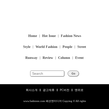
Home
Hot Issue
Fashion News
Style
World Fashion
People
Street
Runway
Review
Column
Event
Go
회사소개
광고제휴
PC버전
맨위로
www.fashionn.com 패션엔미디어 Copying © All rights