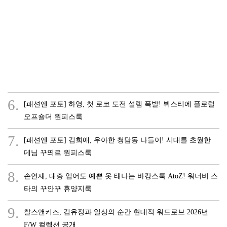
6.
[패션엔 포토] 하영, 첫 로코 도전 설렘 폭발! 뷔스티에 플로럴
오프숄더 원피스룩
7.
[패션엔 포토] 김희애, 우아한 청담동 나들이! 시대를 초월한
데님 꾸띄르 원피스룩
8.
손연재, 대충 입어도 예쁜 옷 태나는 바캉스룩 AtoZ! 워너비 스
타의 꾸안꾸 휴양지룩
9.
찰스앤키즈, 김유정과 일상의 순간 현대적 워드로브 2026년
F/W 컬렉션 공개