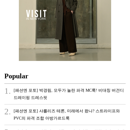
Popular
1.
[패션엔 포토] 박경림, 모두가 놀란 파격 MC룩! 비대칭 버건디
드레이핑 드레스핏
2.
[패션엔 포토] 샤를리즈 테론, 미래에서 왔나? 스트라이프와
PVC의 파격 조합 아방가르드룩