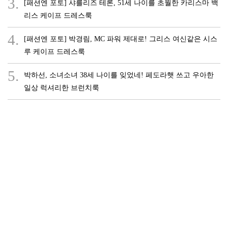
3.
[패션엔 포토] 샤를리즈 테론, 51세 나이를 초월한 카리스마 백
리스 케이프 드레스룩
4.
[패션엔 포토] 박경림, MC 파워 제대로! 그리스 여신같은 시스
루 케이프 드레스룩
5.
박하선, 소녀소녀 38세 나이를 잊었네! 페도라햇 쓰고 우아한
일상 럭셔리한 브런치룩