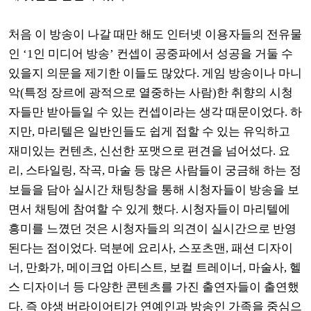
처음 이 방송이 나갈 때만 해도 인터넷 이용자들의 전유물
인
‘1
인 미디어 방송
’
컨셉이 공중파에서 성공을 거둘 수
있을지 의문을 제기한 이들도 많았다
.
게임 방송이나 마니
악
(
특정 장르에 광적으로 열중하는 사람
)
한 취향의 시청
자들만 받아들일 수 있는 컨셉이라는 생각 때문이었다
.
하
지만
,
마리텔은 일반인들도 쉽게 접할 수 있는 유익하고
재미있는 컨텐츠
,
신선한 포맷으로 편견을 넘어섰다
.
요
리
,
스타일링
,
작곡
,
마술 등 많은 사람들이 궁금해 하는 정
보들을 담아 실시간 채팅창을 통해 시청자들이 방송을 보
면서 채팅에 참여할 수 있게 했다
.
시청자들이 마리텔에
흥미를 느꼈던 것은 시청자들의 의견이 실시간으로 반영
된다는 점이었다
.
덕분에 요리사
,
스포츠맨
,
패션 디자이
너
,
만화가
,
메이크업 아티스트
,
보컬 트레이너
,
마술사
,
헬
스 디자이너 등 다양한 콘텐츠를 가진 출연자들이 출연했
다
.
즉 야생 버라이어티가 연예인과 방송인 가족을 중심으