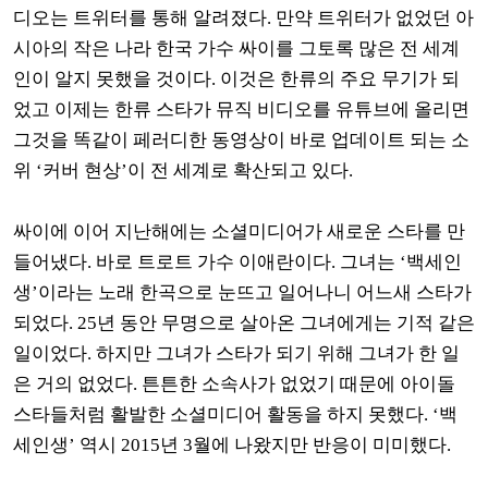
디오는 트위터를 통해 알려졌다
.
만약 트위터가 없었던 아
시아의 작은 나라 한국 가수 싸이를 그토록 많은 전 세계
인이 알지 못했을 것이다
.
이것은 한류의 주요 무기가 되
었고 이제는 한류 스타가 뮤직 비디오를 유튜브에 올리면
그것을 똑같이 페러디한 동영상이 바로 업데이트 되는 소
위
‘
커버 현상
’
이 전 세계로 확산되고 있다
.
싸이에 이어 지난해에는 소셜미디어가 새로운 스타를 만
들어냈다
.
바로 트로트 가수 이애란이다
.
그녀는
‘
백세인
생
’
이라는 노래 한곡으로 눈뜨고 일어나니 어느새 스타가
되었다
. 25
년 동안 무명으로 살아온 그녀에게는 기적 같은
일이었다
.
하지만 그녀가 스타가 되기 위해 그녀가 한 일
은 거의 없었다
.
튼튼한 소속사가 없었기 때문에 아이돌
스타들처럼 활발한 소셜미디어 활동을 하지 못했다
. ‘
백
세인생
’
역시
2015
년
3
월에 나왔지만 반응이 미미했다
.