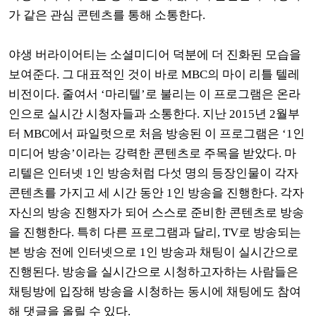
가 같은 관심 콘텐츠를 통해 소통한다
.
야생 버라이어티는 소셜미디어 덕분에 더 진화된 모습을
보여준다
.
그 대표적인 것이 바로
MBC
의 마이 리틀 텔레
비전이다
.
줄여서
‘
마리텔
’
로 불리는 이 프로그램은 온라
인으로 실시간 시청자들과 소통한다
.
지난
2015
년
2
월부
터
MBC
에서 파일럿으로 처음 방송된 이 프로그램은
‘1
인
미디어 방송
’
이라는 강력한 콘텐츠로 주목을 받았다
.
마
리텔은 인터넷
1
인 방송처럼 다섯 명의 등장인물이 각자
콘텐츠를 가지고 세 시간 동안
1
인 방송을 진행한다
.
각자
자신의 방송 진행자가 되어 스스로 준비한 콘텐츠로 방송
을 진행한다
.
특히 다른 프로그램과 달리
, TV
로 방송되는
본 방송 전에 인터넷으로
1
인 방송과 채팅이 실시간으로
진행된다
.
방송을 실시간으로 시청하고자하는 사람들은
채팅방에 입장해 방송을 시청하는 동시에 채팅에도 참여
해 댓글을 올릴 수 있다
.