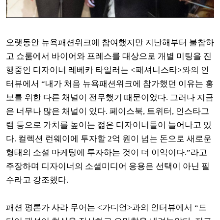
오랫동안 뉴욕패션위크에 참여했지만 지난해부터 불참하
고 쇼룸에서 바이어와 프레스를 대상으로 개별 미팅을 진
행중인 디자이너 레베카 타일러는
<
패셔니스타
>
와의 인
터뷰에서
“
내가 처음 뉴욕패션위크에 참가했던 이유는 홍
보를 위한 다른 채널이 전무했기 때문이었다
.
그러나 지금
은 너무나 많은 채널이 있다
.
페이스북
,
트위터
,
인스타그
램 등으로 가치를 높이는 젊은 디자이너들이 늘어나고 있
다
.
컬렉션 런웨이에 투자할
2
억 원이 넘는 돈으로 새로운
형태의 소셜 마케팅에 투자하는 것이 더 이익이다
.”
라고
주장하며 디자이너의 소셜미디어 응용은 선택이 아닌 필
수라고 강조했다
.
패션 평론가 사라 무어는
<
가디언
>
과의 인터뷰에서
“
드