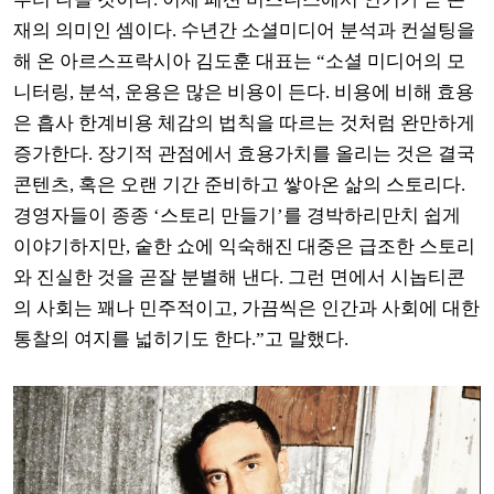
재의 의미인 셈이다
.
수년간 소셜미디어 분석과 컨설팅을
해 온 아르스프락시아 김도훈 대표는
“
소셜 미디어의 모
니터링
,
분석
,
운용은 많은 비용이 든다
.
비용에 비해 효용
은 흡사 한계비용 체감의 법칙을 따르는 것처럼 완만하게
증가한다
.
장기적 관점에서 효용가치를 올리는 것은 결국
콘텐츠
,
혹은 오랜 기간 준비하고 쌓아온 삶의 스토리다
.
경영자들이 종종
‘
스토리 만들기
’
를 경박하리만치 쉽게
이야기하지만
,
숱한 쇼에 익숙해진 대중은 급조한 스토리
와 진실한 것을 곧잘 분별해 낸다
.
그런 면에서 시놉티콘
의 사회는 꽤나 민주적이고
,
가끔씩은 인간과 사회에 대한
통찰의 여지를 넓히기도 한다
.”
고 말했다
.