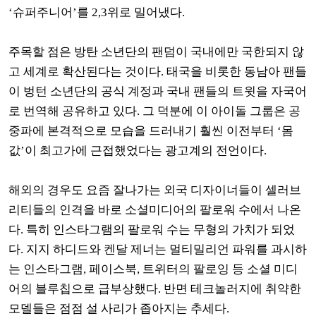
‘
슈퍼주니어
’
를
2,3
위로 밀어냈다
.
주목할 점은 방탄 소년단의 팬덤이 국내에만 국한되지 않
고 세계로 확산된다는 것이다
.
태국을 비롯한 동남아 팬들
이 벙턴 소년단의 공식 계정과 국내 팬들의 트윗을 자국어
로 번역해 공유하고 있다
.
그 덕분에 이 아이돌 그룹은 공
중파에 본격적으로 모습을 드러내기 훨씬 이전부터
‘
몸
값
’
이 최고가에 근접했었다는 광고계의 전언이다
.
해외의 경우도 요즘 잘나가는 외국 디자이너들이 셀러브
리티들의 인격을 바로 소셜미디어의 팔로워 수에서 나온
다
.
특히 인스타그램의 팔로워 수는 무형의 가치가 되었
다. 지지 하디드와 켄달 제너는 멀티밀리언 파워를 과시하
는 인스타그램
,
페이스북
,
트위터의 팔로잉 등 소셜 미디
어의 블루칩으로 급부상했다
.
반면 테크놀러지에 취약한
모델들은 점점 설 사리가 좁아지는 추세다
.