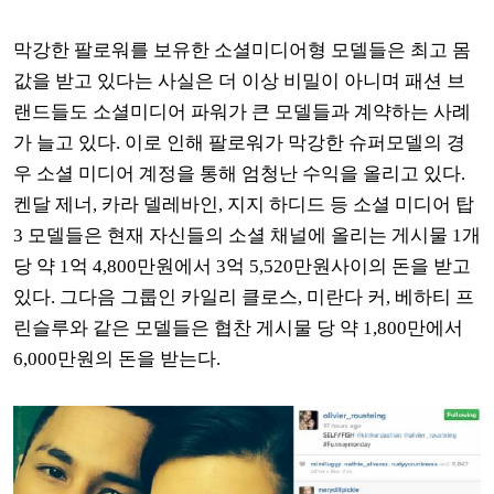
막강한 팔로워를 보유한 소셜미디어형 모델들은 최고 몸
값을 받고 있다는 사실은 더 이상 비밀이 아니며 패션 브
랜드들도 소셜미디어 파워가 큰 모델들과 계약하는 사례
가 늘고 있다
.
이로 인해 팔로워가 막강한 슈퍼모델의 경
우 소셜 미디어 계정을 통해 엄청난 수익을 올리고 있다
.
켄달 제너
,
카라 델레바인
,
지지 하디드 등 소셜 미디어 탑
3
모델들은 현재 자신들의 소셜 채널에 올리는 게시물
1
개
당 약
1
억
4,800
만원에서
3
억
5,520
만원사이의 돈을 받고
있다
.
그다음 그룹인 카일리 클로스
,
미란다 커
,
베하티 프
린슬루와 같은 모델들은 협찬 게시물 당 약
1,800
만에서
6,000
만원의 돈을 받는다
.