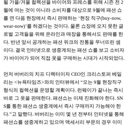
될 가을
/
겨울 컬렉션을 바이어와 프레스를 위해 시즌 전
2
월에 여는 것이 아니라 소비자를 대상으로
9
월에 패션 쇼
를 연 다음 현장에서 즉시 판매하는
‘
현장 직구
(buy-now,
wear-now)’
를 하겠다는 것이다
.
물론 쇼장에 오지 못한 글
로벌 고객들을 위해 온라인과 매장을 통해서도 판매를 한
다
.
반년 앞서 공개하는 패션 위크의 전통을 무너뜨린 셈
이다
.
결국 인터넷으로 생중계되는 패션 쇼를 보고 소비자
가 바이어가 되어 직접 옷을 구매하는 시대가 시작되었다
.
먼저 버버리의 치프 디렉터이자
CEO
인 크리스토퍼 베일
리는
<
뉴욕타임즈
>
와의 인터뷰에서
“
오는
9
월 현장직구
형식의 컬렉션을 운영할 계획이다
.
런웨이가 끝나는 즉시
바로 그 옷을 판매한다
.
패션쇼는 이제 진화해야 한다
. SN
S
를 통한 패션쇼 생중계에서 즉시 구매까지 가능해야 한
다
.”
고 말했다
.
버버리는 이미 몇 년 전부터 인터넷을 통해
패션쇼를 생중계하고 있으며 액세서리 부문의 경우 이미