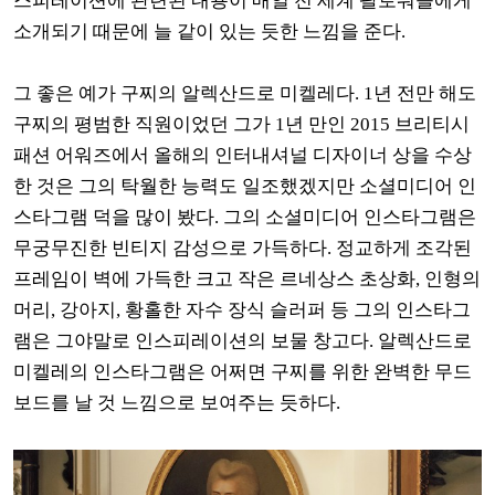
스피레이션에 관련된 내용이 매일 전 세계 팔로워들에게
소개되기 때문에 늘 같이 있는 듯한 느낌을 준다
.
그 좋은 예가 구찌의 알렉산드로 미켈레다
. 1
년 전만 해도
구찌의 평범한 직원이었던 그가
1
년 만인
2015
브리티시
패션 어워즈에서 올해의 인터내셔널 디자이너 상을 수상
한 것은 그의 탁월한 능력도 일조했겠지만 소셜미디어 인
스타그램 덕을 많이 봤다
.
그의 소셜미디어 인스타그램은
무궁무진한 빈티지 감성으로 가득하다
.
정교하게 조각된
프레임이 벽에 가득한 크고 작은 르네상스 초상화
,
인형의
머리
,
강아지
,
황홀한 자수 장식 슬러퍼 등 그의 인스타그
램은 그야말로 인스피레이션의 보물 창고다
.
알렉산드로
미켈레의 인스타그램은 어쩌면 구찌를 위한 완벽한 무드
보드를 날 것 느낌으로 보여주는 듯하다
.