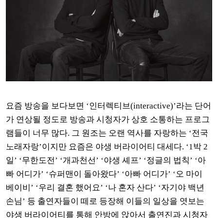
요즘 방송을 보다보면
‘
인터렉티브
(interactive)’
라는 단어
가 연상될 정도로 방송과 시청자가 상호 소통하는 프로그
램들이 너무 많다
.
그 원조는 오랜 역사를 자랑하는
‘
전국
노래자랑
’
이지만 요즘은 야생 버라이어티 대세다
. ‘1
박
2
일
’ ‘
무한도전
’ ‘
개과천선
’ ‘
야생 셰프
’ ‘
정글의 법칙
’ ‘
아
빠 어디가
’ ‘
슈퍼맨이 돌아왔다
’ ‘
아빠 어디가
’ ‘
오 마이
베이비
’ ‘
우리 결혼 했어요
’ ‘
나 혼자 산다
’ ‘
자기야 백년
손님
’
등 출연자들이 떼로 등장해 이들의 일상을 엿보는
야생 버라이어티를 통해 안방에 앉아서 출연진과 시청자