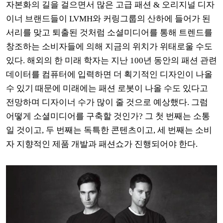
자본화의 길을 걸으면서 많은 고급 패션
& 오리지널 디자
이너
브랜드들이
LVMH
와 커링그룹의 산하에 들어가 된
서리를 맞고 퇴출된 것처럼 소셜미디어를 통해 트렌드를
창조하는 소비자들에 의해 지금의 위치가 위태로울 수도
있다
.
해외의 한 미래 학자는 지난
100
년 동안의 패션 관련
데이터를 컴퓨터에 입력하면 더 획기적인 디자인이 나올
수 있기 때문에 미래에는 패션 로봇이 나올 수도 있다고
전망하며 디자이너 수가 많이 줄 것으로 예상했다
.
그럼
어떻게 소셜미디어를 구축할 것인가
?
그 첫 번째는 소통
일 것이고
,
두 번째는 독특한 콘텐츠이고
,
세 번째는 소비
자 지향적인 제품 개발과 패션쇼가 진행되어야 한다
.