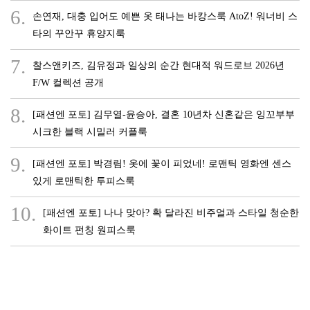
6.
손연재, 대충 입어도 예쁜 옷 태나는 바캉스룩 AtoZ! 워너비 스
타의 꾸안꾸 휴양지룩
7.
찰스앤키즈, 김유정과 일상의 순간 현대적 워드로브 2026년
F/W 컬렉션 공개
8.
[패션엔 포토] 김무열-윤승아, 결혼 10년차 신혼같은 잉꼬부부
시크한 블랙 시밀러 커플룩
9.
[패션엔 포토] 박경림! 옷에 꽃이 피었네! 로맨틱 영화엔 센스
있게 로맨틱한 투피스룩
10.
[패션엔 포토] 나나 맞아? 확 달라진 비주얼과 스타일 청순한
화이트 펀칭 원피스룩