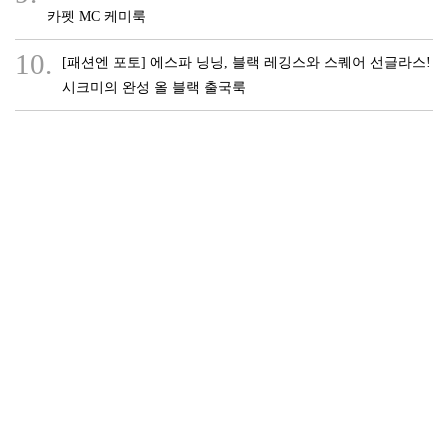
카펫 MC 케미룩
10.
[패션엔 포토] 에스파 닝닝, 블랙 레깅스와 스퀘어 선글라스!
시크미의 완성 올 블랙 출국룩