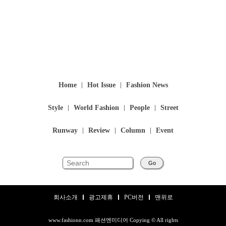
Home
Hot Issue
Fashion News
Style
World Fashion
People
Street
Runway
Review
Column
Event
Go
회사소개
광고제휴
PC버전
맨위로
www.fashionn.com 패션엔미디어 Copying © All rights