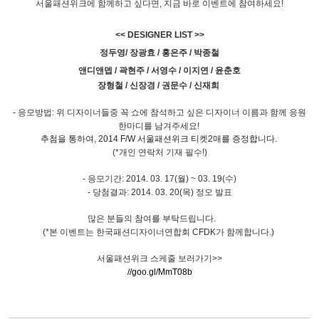
서울패션위크에 함께하고 싶다면, 지금 바로 이벤트에 참여하세요!
<< DESIGNER LIST >>
정두영/ 장광효 / 홍은주 / 박종철
앤디앤뎁 / 곽현주 / 서영수 / 이지연 / 윤춘호
장형철 / 신장경 / 권문수 / 신재희
- 응모방법: 위 디자이너들중 꼭 쇼에 참석하고 싶은 디자이너 이름과 함께 응원
한마디를 남겨주세요!
추첨을 통하여, 2014 F/W 서울패션위크 티켓2매를 증정합니다.
(*개인 연락처 기재 필수!)
- 응모기간: 2014. 03. 17(월) ~ 03. 19(수)
- 당첨결과: 2014. 03. 20(목) 정오 발표
많은 분들의 참여를 부탁드립니다.
(*본 이벤트는 한국패션디자이너연합회 CFDK가 함께합니다.)
서울패션위크 스케줄 보러가기>>
//goo.gl/MmT08b