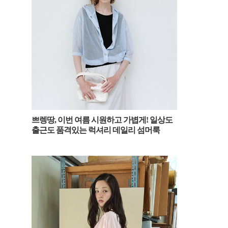
쁘렝땅, 이번 여름 시원하고 가볍게! 일상도
출근도 품격있는 럭셔리 데일리 섬머룩