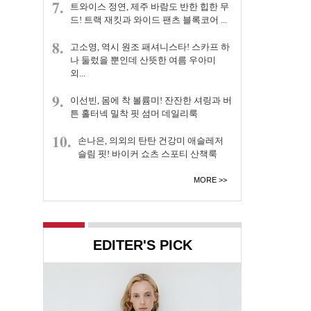
7.
트와이스 정연, 제주 바람도 반한 힙한 무
드! 트랙 재킷과 와이드 팬츠 블록코어 ...
8.
고소영, 역시 원조 패셔니스타! 스카프 하
나 둘렀을 뿐인데 산뜻한 여름 우아미
외...
9.
이선빈, 몸에 착 볼륨미! 잔잔한 셔링과 버
튼 홀터넥 밀착 핏 섬머 데일리룩
10.
손나은, 의외의 탄탄 건강미 애슬레저
슬림 핏! 바이커 쇼츠 스포티 산책룩
MORE
EDITER'S PICK