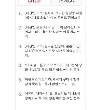
LATEST
POPULAR
1.
[패션엔 포토] 김희애, 우아한 청담동 나들
이! 시대를 초월한 데님 꾸띄르 원피스룩
2.
[패션엔 포토] 나나 맞아? 확 달라진 비주
얼과 스타일 청순한 화이트 펀칭 원피스
룩
3.
[패션엔 포토] 김무열-윤승아, 결혼 10년
차 신혼같은 잉꼬부부 시크한 블랙 시밀
러...
4.
MLB, 걸그룹 키스오브라이프의 3번째 싱
글 ‘SWEAT’ 무드 담은 협업 에디션 공개
5.
이랜드 스파오키즈, 캐릭터 쿠디와 함께
잠실 롯데월드몰에 팝업스토어 오픈
6.
이유리, 대학생인 줄! 모스키노 티셔츠에
청바지 46세에도 청춘 아이콘 부산 접수
...