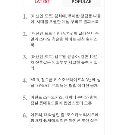
LATEST
POPULAR
1.
[패션엔 포토] 김희애, 우아한 청담동 나들
이! 시대를 초월한 데님 꾸띄르 원피스룩
2.
[패션엔 포토] 나나 맞아? 확 달라진 비주
얼과 스타일 청순한 화이트 펀칭 원피스
룩
3.
[패션엔 포토] 김무열-윤승아, 결혼 10년
차 신혼같은 잉꼬부부 시크한 블랙 시밀
러...
4.
MLB, 걸그룹 키스오브라이프의 3번째 싱
글 ‘SWEAT’ 무드 담은 협업 에디션 공개
5.
이랜드 스파오키즈, 캐릭터 쿠디와 함께
잠실 롯데월드몰에 팝업스토어 오픈
6.
이유리, 대학생인 줄! 모스키노 티셔츠에
청바지 46세에도 청춘 아이콘 부산 접수
...