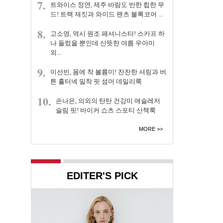
7.
트와이스 정연, 제주 바람도 반한 힙한 무
드! 트랙 재킷과 와이드 팬츠 블록코어 ...
8.
고소영, 역시 원조 패셔니스타! 스카프 하
나 둘렀을 뿐인데 산뜻한 여름 우아미
외...
9.
이선빈, 몸에 착 볼륨미! 잔잔한 셔링과 버
튼 홀터넥 밀착 핏 섬머 데일리룩
10.
손나은, 의외의 탄탄 건강미 애슬레저
슬림 핏! 바이커 쇼츠 스포티 산책룩
MORE
EDITER'S PICK