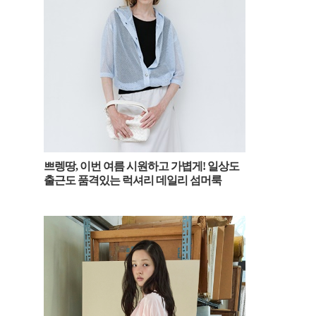
쁘렝땅, 이번 여름 시원하고 가볍게! 일상도
출근도 품격있는 럭셔리 데일리 섬머룩