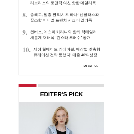
리브리스의 로맨틱 여친 핫한 데일리룩
8.
송혜교, 달랑 흰 티셔츠 하나! 선글라스와
꿀조합 미니멀 프렌치 시크 데일리룩
9.
컨버스, 에스파 카리나와 함께 척테일러
새롭게 재해석 ‘런스타 크러쉬’ 공개
10.
세정 웰메이드 리에이블, 매장별 맞춤형
큐레이션 전략 통했다! 매출 40% 성장
MORE
EDITER'S PICK