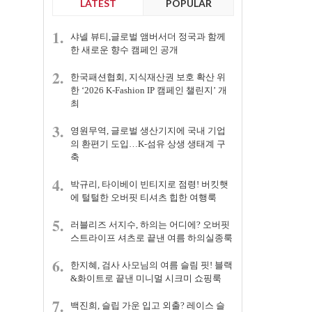
LATEST
POPULAR
1.
샤넬 뷰티,글로벌 앰버서더 정국과 함께
한 새로운 향수 캠페인 공개
2.
한국패션협회, 지식재산권 보호 확산 위
한 ‘2026 K-Fashion IP 캠페인 챌린지’ 개
최
3.
영원무역, 글로벌 생산기지에 국내 기업
의 환편기 도입…K-섬유 상생 생태계 구
축
4.
박규리, 타이베이 빈티지로 점령! 버킷햇
에 털털한 오버핏 티셔츠 힙한 여행룩
5.
러블리즈 서지수, 하의는 어디에? 오버핏
스트라이프 셔츠로 끝낸 여름 하의실종룩
6.
한지혜, 검사 사모님의 여름 슬림 핏! 블랙
&화이트로 끝낸 미니멀 시크미 쇼핑룩
7.
백진희, 슬립 가운 입고 외출? 레이스 슬