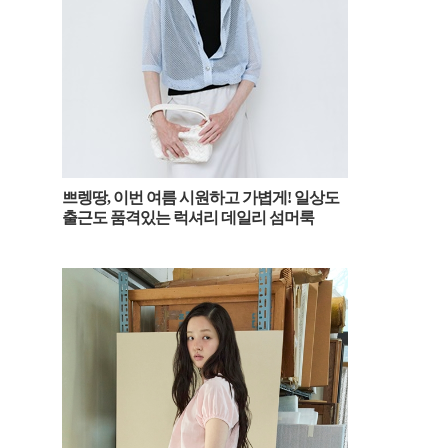
쁘렝땅, 이번 여름 시원하고 가볍게! 일상도
출근도 품격있는 럭셔리 데일리 섬머룩