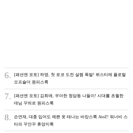
6.
[패션엔 포토] 하영, 첫 로코 도전 설렘 폭발! 뷔스티에 플로럴
오프숄더 원피스룩
7.
[패션엔 포토] 김희애, 우아한 청담동 나들이! 시대를 초월한
데님 꾸띄르 원피스룩
8.
손연재, 대충 입어도 예쁜 옷 태나는 바캉스룩 AtoZ! 워너비 스
타의 꾸안꾸 휴양지룩