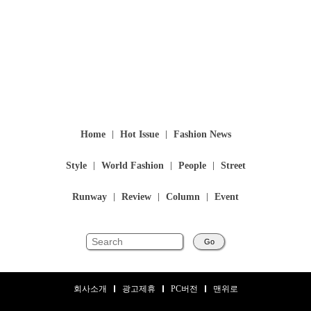
Home
Hot Issue
Fashion News
Style
World Fashion
People
Street
Runway
Review
Column
Event
Go
회사소개
광고제휴
PC버전
맨위로