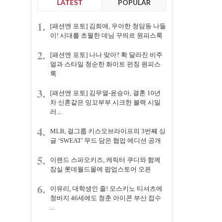
LATEST
POPULAR
1.
[패션엔 포토] 김희애, 우아한 청담동 나들
이! 시대를 초월한 데님 꾸띄르 원피스룩
2.
[패션엔 포토] 나나 맞아? 확 달라진 비주
얼과 스타일 청순한 화이트 펀칭 원피스
룩
3.
[패션엔 포토] 김무열-윤승아, 결혼 10년
차 신혼같은 잉꼬부부 시크한 블랙 시밀
러...
4.
MLB, 걸그룹 키스오브라이프의 3번째 싱
글 ‘SWEAT’ 무드 담은 협업 에디션 공개
5.
이랜드 스파오키즈, 캐릭터 쿠디와 함께
잠실 롯데월드몰에 팝업스토어 오픈
6.
이유리, 대학생인 줄! 모스키노 티셔츠에
청바지 46세에도 청춘 아이콘 부산 접수
...