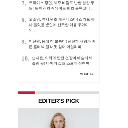
7.
트와이스 정연, 제주 바람도 반한 힙한 무
드! 트랙 재킷과 와이드 팬츠 블록코어 ...
8.
고소영, 역시 원조 패셔니스타! 스카프 하
나 둘렀을 뿐인데 산뜻한 여름 우아미
외...
9.
이선빈, 몸에 착 볼륨미! 잔잔한 셔링과 버
튼 홀터넥 밀착 핏 섬머 데일리룩
10.
손나은, 의외의 탄탄 건강미 애슬레저
슬림 핏! 바이커 쇼츠 스포티 산책룩
MORE
EDITER'S PICK