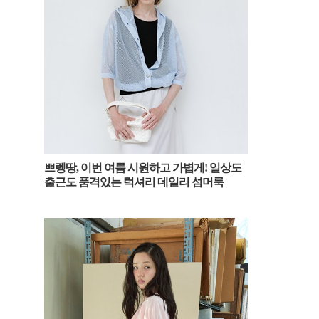
쁘렝땅, 이번 여름 시원하고 가볍게! 일상도
출근도 품격있는 럭셔리 데일리 섬머룩