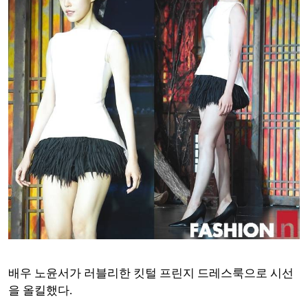
배우 노윤서가 러블리한 킷털 프린지 드레스룩으로 시선
을 올킬했다.