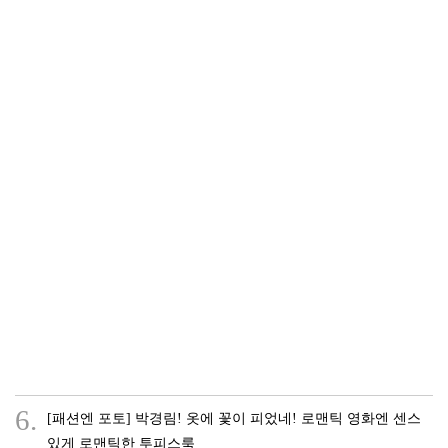
6.
[패션엔 포토] 박경림! 옷에 꽃이 피었네! 로맨틱 영화엔 센스
있게 로맨틱한 투피스룩