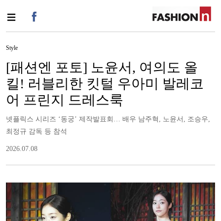
Style
[패션엔 포토] 노윤서, 여의도 올
킬! 러블리한 킷털 우아미 발레코
어 프린지 드레스룩
넷플릭스 시리즈 ‘동궁’ 제작발표회… 배우 남주혁, 노윤서, 조승우,
최정규 감독 등 참석
2026.07.08