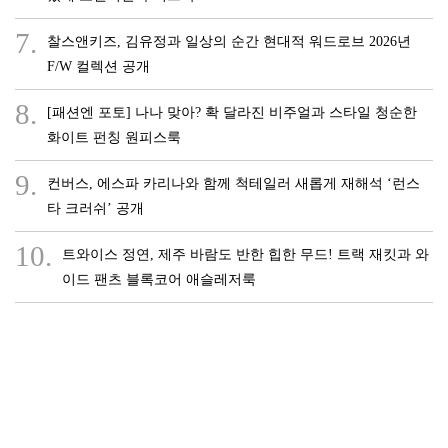
7.
찰스앤키즈, 김유정과 일상의 순간 현대적 워드로브 2026년
F/W 컬렉션 공개
8.
[패션엔 포토] 나나 맞아? 확 달라진 비주얼과 스타일 청순한
화이트 펀칭 원피스룩
9.
컨버스, 에스파 카리나와 함께 척테일러 새롭게 재해석 ‘런스
타 크러쉬’ 공개
10.
트와이스 정연, 제주 바람도 반한 힙한 무드! 트랙 재킷과 와
이드 팬츠 블록코어 애슬레저룩