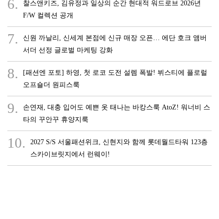
6.
찰스앤키즈, 김유정과 일상의 순간 현대적 워드로브 2026년
F/W 컬렉션 공개
7.
신원 까날리, 신세계 본점에 신규 매장 오픈… 에단 호크 앰버
서더 선정 글로벌 마케팅 강화
8.
[패션엔 포토] 하영, 첫 로코 도전 설렘 폭발! 뷔스티에 플로럴
오프숄더 원피스룩
9.
손연재, 대충 입어도 예쁜 옷 태나는 바캉스룩 AtoZ! 워너비 스
타의 꾸안꾸 휴양지룩
10.
2027 S/S 서울패션위크, 신현지와 함께 롯데월드타워 123층
스카이브릿지에서 런웨이!