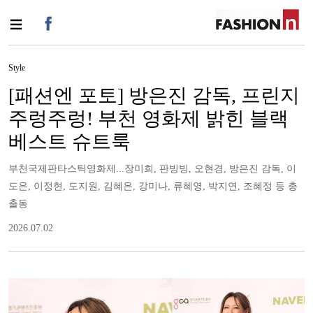
Style
[패션엔 포토] 방은진 감독, 프린지
주렁주렁! 부천 영화제 밝힌 블랙
베스트 슈트룩
부천국제판타스틱영화제...장미희, 판빙빙, 오현경, 방은진 감독, 이
도은, 이정현, 도지원, 김혜은, 강미나, 류혜영, 박지연, 조혜정 등 총
출동
2026.07.02