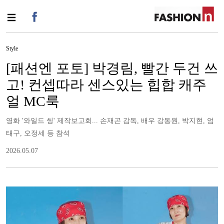
Style
[패션엔 포토] 박경림, 빨간 두건 쓰
고! 컨셉따라 센스있는 힙합 캐주
얼 MC룩
영화 '와일드 씽' 제작보고회... 손재곤 감독, 배우 강동원, 박지현, 엄
태구, 오정세 등 참석
2026.05.07