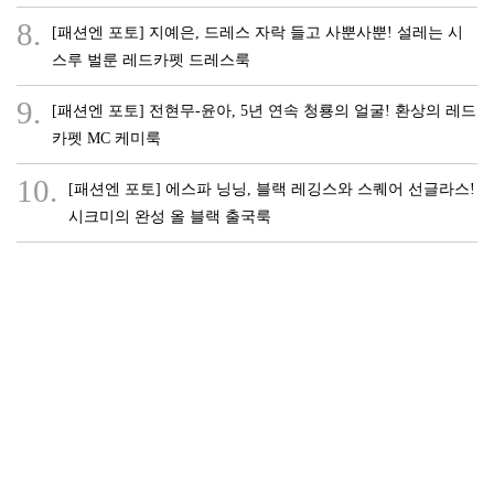
8.
[패션엔 포토] 지예은, 드레스 자락 들고 사뿐사뿐! 설레는 시
스루 벌룬 레드카펫 드레스룩
9.
[패션엔 포토] 전현무-윤아, 5년 연속 청룡의 얼굴! 환상의 레드
카펫 MC 케미룩
10.
[패션엔 포토] 에스파 닝닝, 블랙 레깅스와 스퀘어 선글라스!
시크미의 완성 올 블랙 출국룩