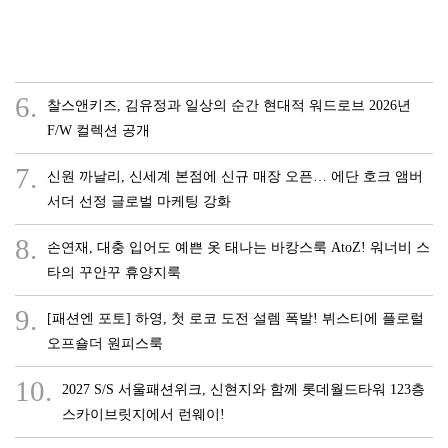
6.
찰스앤키즈, 김유정과 일상의 순간 현대적 워드로브 2026년
F/W 컬렉션 공개
7.
신원 까날리, 신세계 본점에 신규 매장 오픈… 에단 호크 앰버
서더 선정 글로벌 마케팅 강화
8.
손연재, 대충 입어도 예쁜 옷 태나는 바캉스룩 AtoZ! 워너비 스
타의 꾸안꾸 휴양지룩
9.
[패션엔 포토] 하영, 첫 로코 도전 설렘 폭발! 뷔스티에 플로럴
오프숄더 원피스룩
10.
2027 S/S 서울패션위크, 신현지와 함께 롯데월드타워 123층
스카이브릿지에서 런웨이!