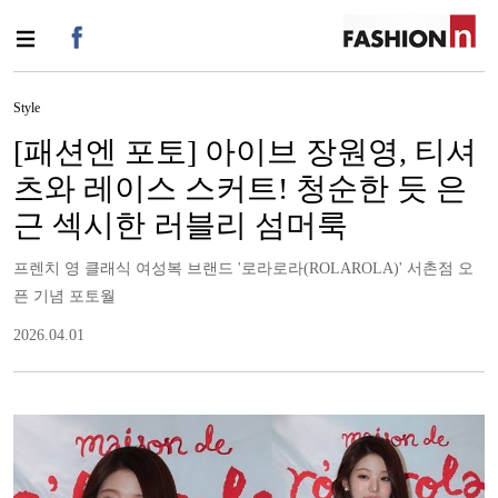
Style
[패션엔 포토] 아이브 장원영, 티셔
츠와 레이스 스커트! 청순한 듯 은
근 섹시한 러블리 섬머룩
프렌치 영 클래식 여성복 브랜드 '로라로라(ROLAROLA)' 서촌점 오
픈 기념 포토월
2026.04.01