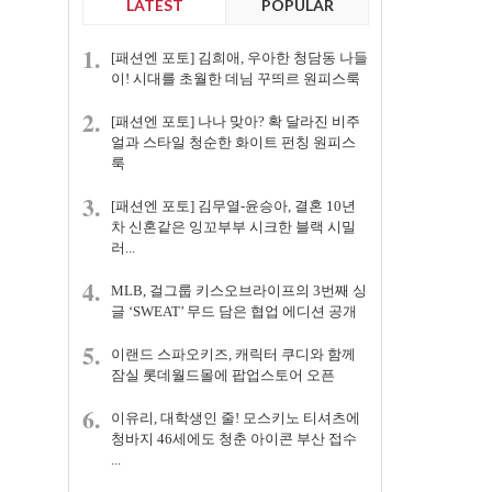
LATEST
POPULAR
1.
[패션엔 포토] 김희애, 우아한 청담동 나들
이! 시대를 초월한 데님 꾸띄르 원피스룩
2.
[패션엔 포토] 나나 맞아? 확 달라진 비주
얼과 스타일 청순한 화이트 펀칭 원피스
룩
3.
[패션엔 포토] 김무열-윤승아, 결혼 10년
차 신혼같은 잉꼬부부 시크한 블랙 시밀
러...
4.
MLB, 걸그룹 키스오브라이프의 3번째 싱
글 ‘SWEAT’ 무드 담은 협업 에디션 공개
5.
이랜드 스파오키즈, 캐릭터 쿠디와 함께
잠실 롯데월드몰에 팝업스토어 오픈
6.
이유리, 대학생인 줄! 모스키노 티셔츠에
청바지 46세에도 청춘 아이콘 부산 접수
...