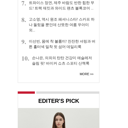
7.
트와이스 정연, 제주 바람도 반한 힙한 무
드! 트랙 재킷과 와이드 팬츠 블록코어 ...
8.
고소영, 역시 원조 패셔니스타! 스카프 하
나 둘렀을 뿐인데 산뜻한 여름 우아미
외...
9.
이선빈, 몸에 착 볼륨미! 잔잔한 셔링과 버
튼 홀터넥 밀착 핏 섬머 데일리룩
10.
손나은, 의외의 탄탄 건강미 애슬레저
슬림 핏! 바이커 쇼츠 스포티 산책룩
MORE
EDITER'S PICK