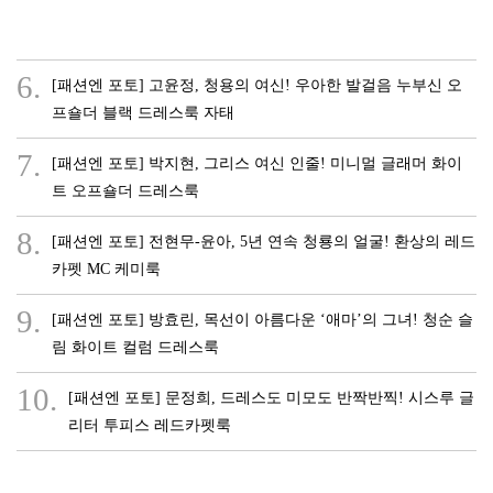
6.
[패션엔 포토] 고윤정, 청용의 여신! 우아한 발걸음 누부신 오
프숄더 블랙 드레스룩 자태
7.
[패션엔 포토] 박지현, 그리스 여신 인줄! 미니멀 글래머 화이
트 오프숄더 드레스룩
8.
[패션엔 포토] 전현무-윤아, 5년 연속 청룡의 얼굴! 환상의 레드
카펫 MC 케미룩
9.
[패션엔 포토] 방효린, 목선이 아름다운 ‘애마’의 그녀! 청순 슬
림 화이트 컬럼 드레스룩
10.
[패션엔 포토] 문정희, 드레스도 미모도 반짝반찍! 시스루 글
리터 투피스 레드카펫룩