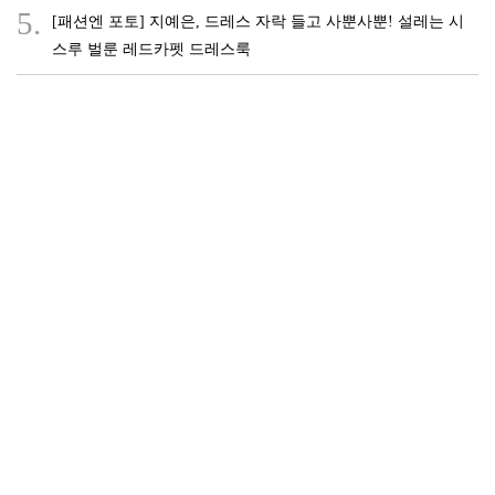
5.
[패션엔 포토] 지예은, 드레스 자락 들고 사뿐사뿐! 설레는 시
스루 벌룬 레드카펫 드레스룩