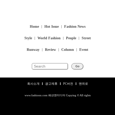
Home
Hot Issue
Fashion News
Style
World Fashion
People
Street
Runway
Review
Column
Event
Go
회사소개
광고제휴
PC버전
맨위로
www.fashionn.com 패션엔미디어 Copying © All rights