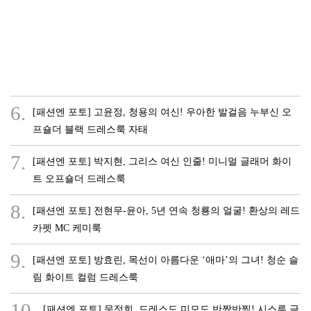
6.
[패션엔 포토] 고윤정, 청용의 여신! 우아한 발걸음 누부신 오
프숄더 블랙 드레스룩 자태
7.
[패션엔 포토] 박지현, 그리스 여신 인줄! 미니멀 글래머 화이
트 오프숄더 드레스룩
8.
[패션엔 포토] 전현무-윤아, 5년 연속 청룡의 얼굴! 환상의 레드
카펫 MC 케미룩
9.
[패션엔 포토] 방효린, 목선이 아름다운 ‘애마’의 그녀! 청순 슬
림 화이트 컬럼 드레스룩
10.
[패션엔 포토] 문정희, 드레스도 미모도 반짝반찍! 시스루 글