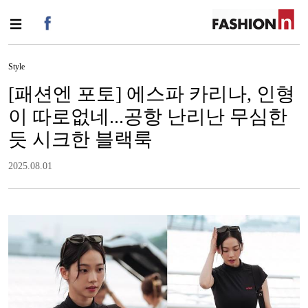
Style
[패션엔 포토] 에스파 카리나, 인형
이 따로없네...공항 난리난 무심한
듯 시크한 블랙룩
2025.08.01