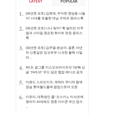
LATEST
POPULAR
1.
[패션엔 포토] 김희애, 우아한 청담동 나들
이! 시대를 초월한 데님 꾸띄르 원피스룩
2.
[패션엔 포토] 나나 맞아? 확 달라진 비주
얼과 스타일 청순한 화이트 펀칭 원피스
룩
3.
[패션엔 포토] 김무열-윤승아, 결혼 10년
차 신혼같은 잉꼬부부 시크한 블랙 시밀
러...
4.
MLB, 걸그룹 키스오브라이프의 3번째 싱
글 ‘SWEAT’ 무드 담은 협업 에디션 공개
5.
이랜드 스파오키즈, 캐릭터 쿠디와 함께
잠실 롯데월드몰에 팝업스토어 오픈
6.
이유리, 대학생인 줄! 모스키노 티셔츠에
청바지 46세에도 청춘 아이콘 부산 접수
...