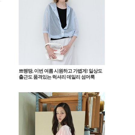
쁘렝땅, 이번 여름 시원하고 가볍게! 일상도
출근도 품격있는 럭셔리 데일리 섬머룩