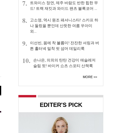
7.
트와이스 정연, 제주 바람도 반한 힙한 무
드! 트랙 재킷과 와이드 팬츠 블록코어 ...
8.
고소영, 역시 원조 패셔니스타! 스카프 하
나 둘렀을 뿐인데 산뜻한 여름 우아미
외...
9.
이선빈, 몸에 착 볼륨미! 잔잔한 셔링과 버
튼 홀터넥 밀착 핏 섬머 데일리룩
10.
손나은, 의외의 탄탄 건강미 애슬레저
슬림 핏! 바이커 쇼츠 스포티 산책룩
MORE
EDITER'S PICK