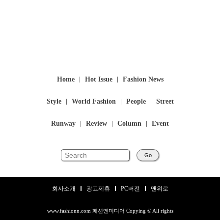
Home
Hot Issue
Fashion News
Style
World Fashion
People
Street
Runway
Review
Column
Event
Go
회사소개
광고제휴
PC버전
맨위로
www.fashionn.com 패션엔미디어 Copying © All rights