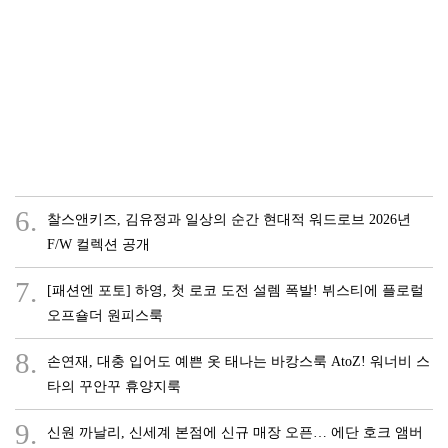
6.
찰스앤키즈, 김유정과 일상의 순간 현대적 워드로브 2026년
F/W 컬렉션 공개
7.
[패션엔 포토] 하영, 첫 로코 도전 설렘 폭발! 뷔스티에 플로럴
오프숄더 원피스룩
8.
손연재, 대충 입어도 예쁜 옷 태나는 바캉스룩 AtoZ! 워너비 스
타의 꾸안꾸 휴양지룩
9.
신원 까날리, 신세계 본점에 신규 매장 오픈… 에단 호크 앰버