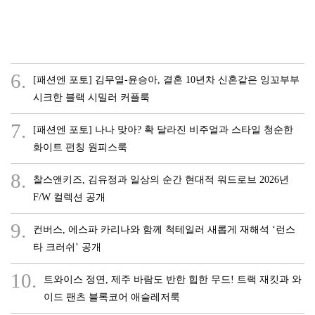
6.
[패션엔 포토] 김무열-윤승아, 결혼 10년차 신혼같은 잉꼬부부
시크한 블랙 시밀러 커플룩
7.
[패션엔 포토] 나나 맞아? 확 달라진 비주얼과 스타일 청순한
화이트 펀칭 원피스룩
8.
찰스앤키즈, 김유정과 일상의 순간 현대적 워드로브 2026년
F/W 컬렉션 공개
9.
컨버스, 에스파 카리나와 함께 척테일러 새롭게 재해석 ‘런스
타 크러쉬’ 공개
10.
트와이스 정연, 제주 바람도 반한 힙한 무드! 트랙 재킷과 와
이드 팬츠 블록코어 애슬레저룩