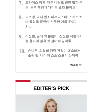
7.
트와이스 정연, 제주 바람도 반한 힙한 무
드! 트랙 재킷과 와이드 팬츠 블록코어 ...
8.
고소영, 역시 원조 패셔니스타! 스카프 하
나 둘렀을 뿐인데 산뜻한 여름 우아미
외...
9.
이선빈, 몸에 착 볼륨미! 잔잔한 셔링과 버
튼 홀터넥 밀착 핏 섬머 데일리룩
10.
손나은, 의외의 탄탄 건강미 애슬레저
슬림 핏! 바이커 쇼츠 스포티 산책룩
MORE
EDITER'S PICK