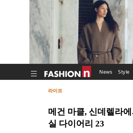
News
Style
라이프
메건 마클, 신데렐라에
실 다이어리 23