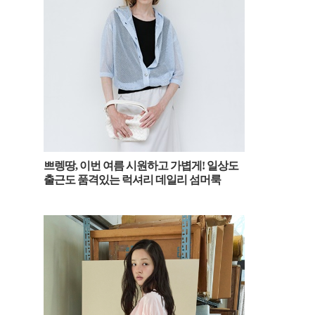
쁘렝땅, 이번 여름 시원하고 가볍게! 일상도
출근도 품격있는 럭셔리 데일리 섬머룩