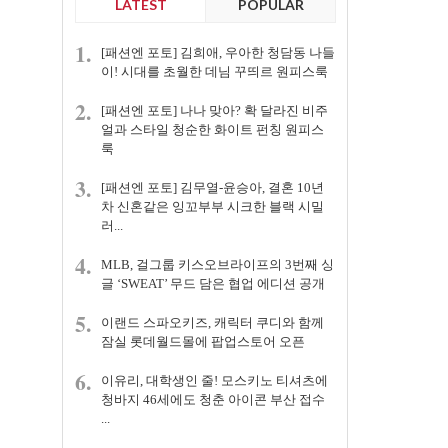
LATEST
POPULAR
1.
[패션엔 포토] 김희애, 우아한 청담동 나들
이! 시대를 초월한 데님 꾸띄르 원피스룩
2.
[패션엔 포토] 나나 맞아? 확 달라진 비주
얼과 스타일 청순한 화이트 펀칭 원피스
룩
3.
[패션엔 포토] 김무열-윤승아, 결혼 10년
차 신혼같은 잉꼬부부 시크한 블랙 시밀
러...
4.
MLB, 걸그룹 키스오브라이프의 3번째 싱
글 ‘SWEAT’ 무드 담은 협업 에디션 공개
5.
이랜드 스파오키즈, 캐릭터 쿠디와 함께
잠실 롯데월드몰에 팝업스토어 오픈
6.
이유리, 대학생인 줄! 모스키노 티셔츠에
청바지 46세에도 청춘 아이콘 부산 접수
...