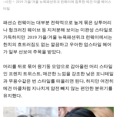
↑사진 =
2019 가을/겨울 뉴욕패션위크 런웨이에 침투한 메건 마클 헤어스
타일
패션쇼 런웨이는 대부분 전략적으로 높게 묶은 상투머리
나 헝크러진 웨이브 등 지저분해 보이는 미완성 스타일로
가득하지만 2019 가을/겨울 뉴욕패션위크 런웨이에서는
한치의 흐트러짐도 없는 깔끔하고 우아한 업스타일 헤어
가 일부 선보여 주목을 받았다.
머리를 뒤로 묶어 원기둥 모양으로 감아올린 머리 스타일
인 프렌치 트위스트, 매끈한 느낌
을 강조한 낮은 포니테일
과 무용수같은 번 스타일를 떠올리면 된다, 하지만 여전히
메건 마클처럼 지나치게 얌전 빼지 않는 편안한 분위기를
유지했다.