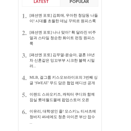
LATEST
POPULAR
1.
[패션엔 포토] 김희애, 우아한 청담동 나들
이! 시대를 초월한 데님 꾸띄르 원피스룩
2.
[패션엔 포토] 나나 맞아? 확 달라진 비주
얼과 스타일 청순한 화이트 펀칭 원피스
룩
3.
[패션엔 포토] 김무열-윤승아, 결혼 10년
차 신혼같은 잉꼬부부 시크한 블랙 시밀
러...
4.
MLB, 걸그룹 키스오브라이프의 3번째 싱
글 ‘SWEAT’ 무드 담은 협업 에디션 공개
5.
이랜드 스파오키즈, 캐릭터 쿠디와 함께
잠실 롯데월드몰에 팝업스토어 오픈
6.
이유리, 대학생인 줄! 모스키노 티셔츠에
청바지 46세에도 청춘 아이콘 부산 접수
...