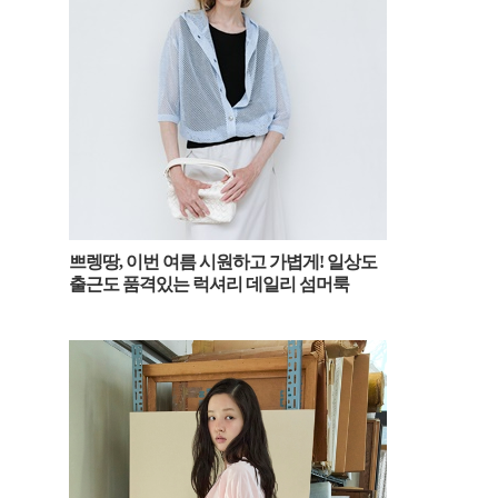
쁘렝땅, 이번 여름 시원하고 가볍게! 일상도
출근도 품격있는 럭셔리 데일리 섬머룩