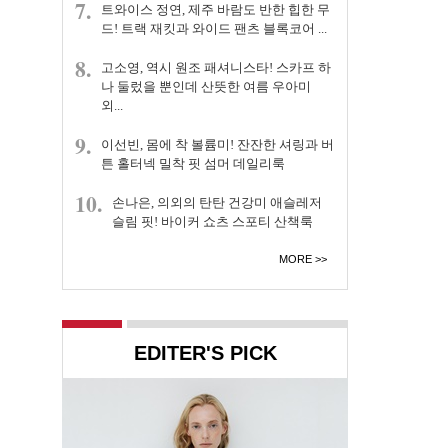
7.
트와이스 정연, 제주 바람도 반한 힙한 무
드! 트랙 재킷과 와이드 팬츠 블록코어 ...
8.
고소영, 역시 원조 패셔니스타! 스카프 하
나 둘렀을 뿐인데 산뜻한 여름 우아미
외...
9.
이선빈, 몸에 착 볼륨미! 잔잔한 셔링과 버
튼 홀터넥 밀착 핏 섬머 데일리룩
10.
손나은, 의외의 탄탄 건강미 애슬레저
슬림 핏! 바이커 쇼츠 스포티 산책룩
MORE
EDITER'S PICK