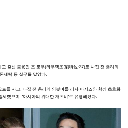
교 출신 금융인 조 로우(라우텍조(劉特佐·37)로 나집 전 총리의
돈세탁 등 실무를 맡았다.
요트를 사고,
나집 전 총리의 의붓아들 리자 아지즈와 함께 초호화
 행세했으며
'아시아의 위대한 개츠비'로 유명해졌다.