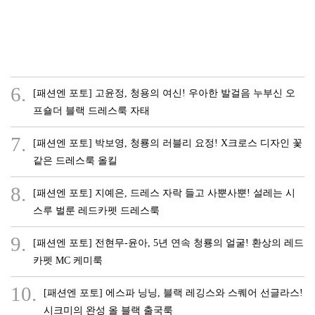
6.
[패션엔 포토] 고윤정, 청용의 여신! 우아한 발걸음 누부신 오
프숄더 블랙 드레스룩 자태
7.
[패션엔 포토] 박보영, 청룡의 러블리 요정! X크로스 디자인 꽃
같은 드레스룩 올킬
8.
[패션엔 포토] 지예은, 드레스 자락 들고 사뿐사뿐! 설레는 시
스루 벌룬 레드카펫 드레스룩
9.
[패션엔 포토] 전현무-윤아, 5년 연속 청룡의 얼굴! 환상의 레드
카펫 MC 케미룩
10.
[패션엔 포토] 에스파 닝닝, 블랙 레깅스와 스퀘어 선글라스!
시크미의 완성 올 블랙 출국룩