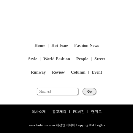
Home
Hot Issue
Fashion News
Style
World Fashion
People
Street
Runway
Review
Column
Event
Go
회사소개
광고제휴
PC버전
맨위로
www.fashionn.com 패션엔미디어 Copying © All rights