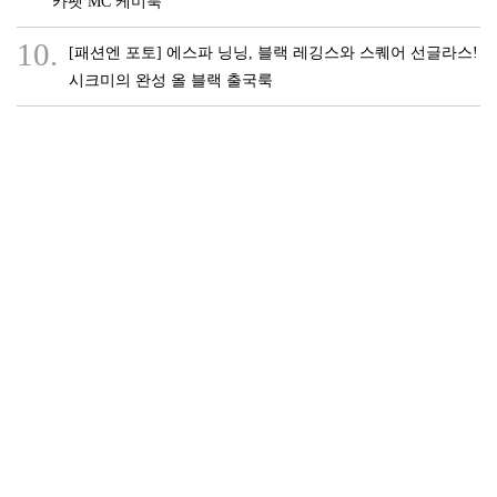
카펫 MC 케미룩
10.
[패션엔 포토] 에스파 닝닝, 블랙 레깅스와 스퀘어 선글라스!
시크미의 완성 올 블랙 출국룩