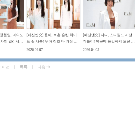
 장원영, 여의도
[패션엔숏] 윤아, 북촌 홀린 화이
[패션엔숏] 나나, 스타필드 시선
그 자체 걸리시
트 꽃 사슴! 우아 청초 다 가진 단
싹쓸이! 복근에 숏컷까지 모던 클
룩
아한 화이트 슈트룩
래식 멋쟁이 슈트룩
2026.04.07
2026.04.05
|
|
이전
목록
다음