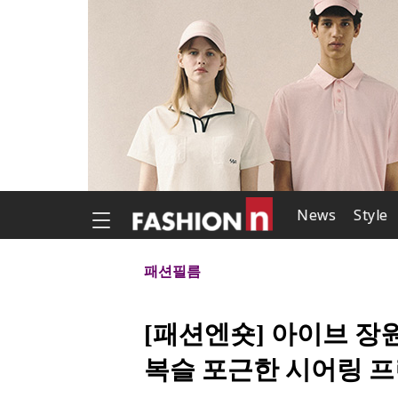
News
Style
패션필름
[패션엔숏] 아이브 장원
복슬 포근한 시어링 