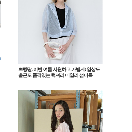
[패션엔숏] 블랙핑크 제니, 집업
[패션엔숏] 에스파 카리나, 청청도
[패션엔숏]
스웨터와 청바지 조합! 무심한 듯
우아 공항이 심쿵! ‘데님 온 데님’
츠 입고 성
시크한 일상룩 파리 출국
밀라노 출국룩
쇼츠와 재
2026.03.09
2026.02.26
2026.01.31
쁘렝땅, 이번 여름 시원하고 가볍게! 일상도
출근도 품격있는 럭셔리 데일리 섬머룩