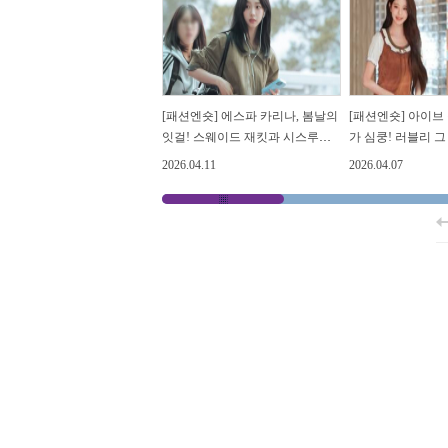
[패션엔숏] 에스파 카리나, 봄날의
[패션엔숏] 아이브
잇걸! 스웨이드 재킷과 시스루가
가 심쿵! 러블리 
만난 섹시한 아웃핏
프릴 러플 원피스
2026.04.11
2026.04.07