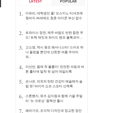
LATEST
POPULAR
1.
이유리, 대학생인 줄! 모스키노 티셔츠에
청바지 46세에도 청춘 아이콘 부산 접수
...
2.
트와이스 정연, 제주 바람도 반한 힙한 무
드! 트랙 재킷과 와이드 팬츠 블록코어 ...
3.
고소영, 역시 원조 패셔니스타! 스카프 하
나 둘렀을 뿐인데 산뜻한 여름 우아미
외...
4.
이선빈, 몸에 착 볼륨미! 잔잔한 셔링과 버
튼 홀터넥 밀착 핏 섬머 데일리룩
5.
손나은, 의외의 탄탄 건강미 애슬레저 슬
림 핏! 바이커 쇼츠 스포티 산책룩
6.
스톤헨지, 뮤즈 김지원과 함께 가을 주얼
리 ‘뉴 크로싱’ 컬렉션 출시
7.
페라가모, 조각적 디자인과 정교한 장인