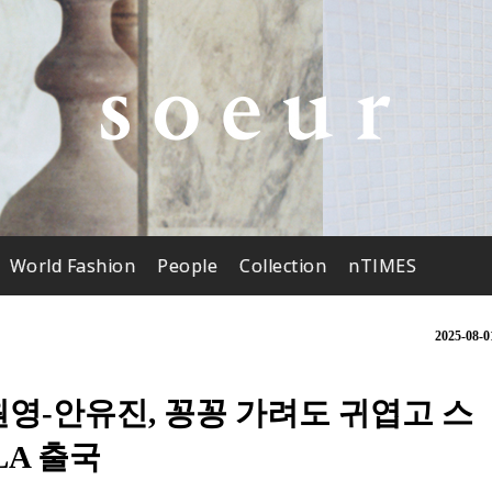
World Fashion
People
Collection
nTIMES
2025-08-0
원영-안유진, 꽁꽁 가려도 귀엽고 스
A 출국