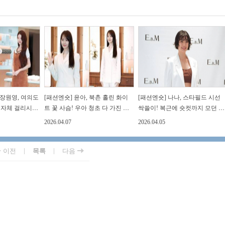
 장원영, 여의도
[패션엔숏] 윤아, 북촌 홀린 화이
[패션엔숏] 나나, 스타필드 시선
그 자체 걸리시
트 꽃 사슴! 우아 청초 다 가진 단
싹쓸이! 복근에 숏컷까지 모던 클
룩
아한 화이트 슈트룩
래식 멋쟁이 슈트룩
2026.04.07
2026.04.05
|
|
이전
목록
다음