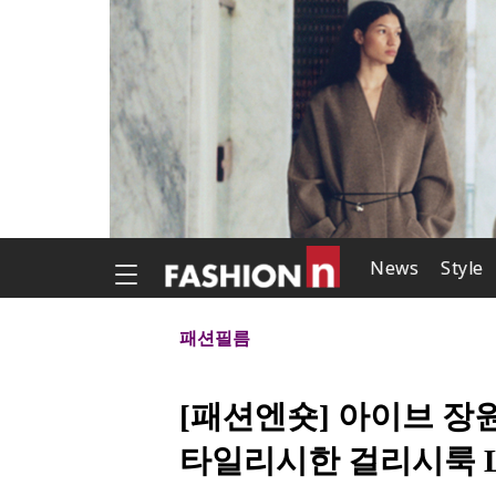
News
Style
패션필름
[패션엔숏] 아이브 장
타일리시한 걸리시룩 L