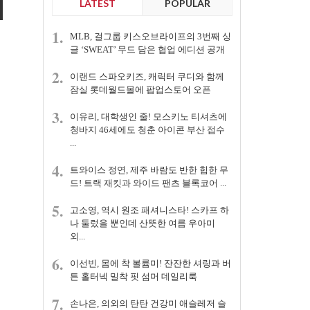
LATEST
POPULAR
1.
MLB, 걸그룹 키스오브라이프의 3번째 싱
글 ‘SWEAT’ 무드 담은 협업 에디션 공개
2.
이랜드 스파오키즈, 캐릭터 쿠디와 함께
잠실 롯데월드몰에 팝업스토어 오픈
3.
이유리, 대학생인 줄! 모스키노 티셔츠에
청바지 46세에도 청춘 아이콘 부산 접수
...
4.
트와이스 정연, 제주 바람도 반한 힙한 무
드! 트랙 재킷과 와이드 팬츠 블록코어 ...
5.
고소영, 역시 원조 패셔니스타! 스카프 하
나 둘렀을 뿐인데 산뜻한 여름 우아미
외...
6.
이선빈, 몸에 착 볼륨미! 잔잔한 셔링과 버
튼 홀터넥 밀착 핏 섬머 데일리룩
7.
손나은, 의외의 탄탄 건강미 애슬레저 슬