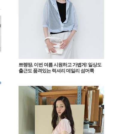
[패션엔숏] 블랙핑크 제니, 집업
[패션엔숏] 에스파 카리나, 청청도
[패션엔숏]
스웨터와 청바지 조합! 무심한 듯
쁘렝땅, 이번 여름 시원하고 가볍게! 일상도
우아 공항이 심쿵! ‘데님 온 데님’
츠 입고 성
출근도 품격있는 럭셔리 데일리 섬머룩
시크한 일상룩 파리 출국
밀라노 출국룩
쇼츠와 재
2026.03.09
2026.02.26
2026.01.31