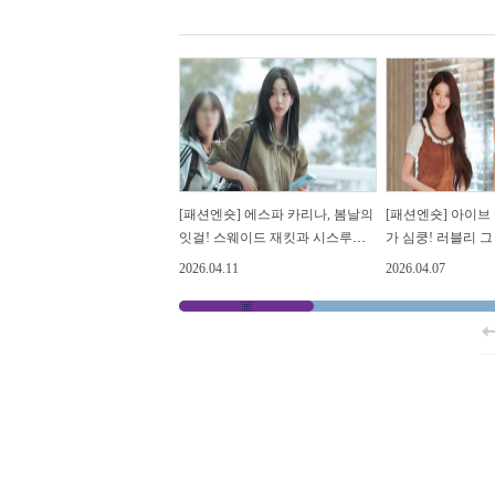
[패션엔숏] 에스파 카리나, 봄날의
[패션엔숏] 아이브
잇걸! 스웨이드 재킷과 시스루가
가 심쿵! 러블리 
만난 섹시한 아웃핏
프릴 러플 원피스
2026.04.11
2026.04.07