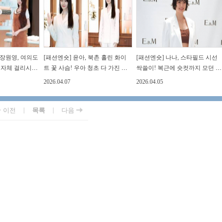
 장원영, 여의도
[패션엔숏] 윤아, 북촌 홀린 화이
[패션엔숏] 나나, 스타필드 시선
그 자체 걸리시
트 꽃 사슴! 우아 청초 다 가진 단
싹쓸이! 복근에 숏컷까지 모던 클
룩
아한 화이트 슈트룩
래식 멋쟁이 슈트룩
2026.04.07
2026.04.05
|
|
이전
목록
다음