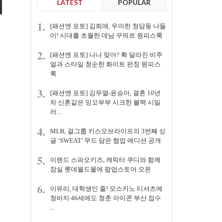
LATEST
POPULAR
1.
[패션엔 포토] 김희애, 우아한 청담동 나들
이! 시대를 초월한 데님 꾸띄르 원피스룩
2.
[패션엔 포토] 나나 맞아? 확 달라진 비주
얼과 스타일 청순한 화이트 펀칭 원피스
룩
3.
[패션엔 포토] 김무열-윤승아, 결혼 10년
차 신혼같은 잉꼬부부 시크한 블랙 시밀
러...
4.
MLB, 걸그룹 키스오브라이프의 3번째 싱
글 ‘SWEAT’ 무드 담은 협업 에디션 공개
5.
이랜드 스파오키즈, 캐릭터 쿠디와 함께
잠실 롯데월드몰에 팝업스토어 오픈
6.
이유리, 대학생인 줄! 모스키노 티셔츠에
청바지 46세에도 청춘 아이콘 부산 접수
...