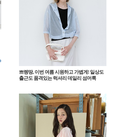
[패션엔숏] 블랙핑크 제니, 집업
[패션엔숏] 에스파 카리나, 청청도
[패션엔숏]
스웨터와 청바지 조합! 무심한 듯
우아 공항이 심쿵! ‘데님 온 데님’
츠 입고 성
시크한 일상룩 파리 출국
밀라노 출국룩
쇼츠와 재
2026.03.09
2026.02.26
2026.01.31
쁘렝땅, 이번 여름 시원하고 가볍게! 일상도
출근도 품격있는 럭셔리 데일리 섬머룩