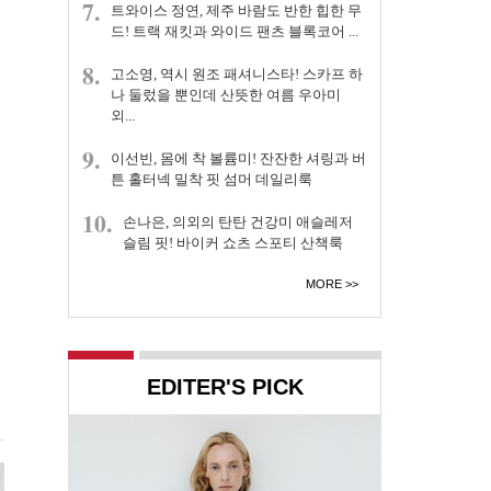
7.
트와이스 정연, 제주 바람도 반한 힙한 무
드! 트랙 재킷과 와이드 팬츠 블록코어 ...
8.
고소영, 역시 원조 패셔니스타! 스카프 하
나 둘렀을 뿐인데 산뜻한 여름 우아미
외...
9.
이선빈, 몸에 착 볼륨미! 잔잔한 셔링과 버
튼 홀터넥 밀착 핏 섬머 데일리룩
10.
손나은, 의외의 탄탄 건강미 애슬레저
슬림 핏! 바이커 쇼츠 스포티 산책룩
MORE
EDITER'S PICK