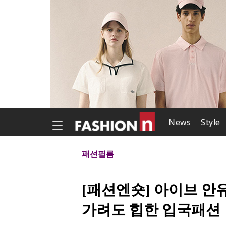
News
Style
패션필름
[패션엔숏] 아이브 안유
가려도 힙한 입국패션