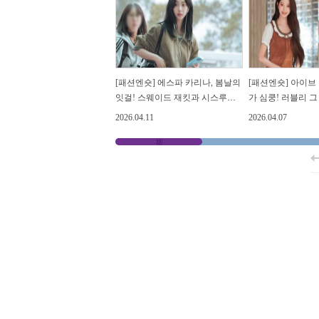
[패션엔숏] 에스파 카리나, 봄날의
[패션엔숏] 아이브
잇걸! 스웨이드 재킷과 시스루가
가 심쿵! 러블리 
만난 섹시한 아웃핏
프릴 러플 원피스
2026.04.11
2026.04.07