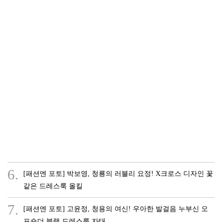
6.
[패션엔 포토] 박보영, 청룡의 러블리 요정! X크로스 디자인 꽃
같은 드레스룩 올킬
7.
[패션엔 포토] 고윤정, 청용의 여신! 우아한 발걸음 누부신 오
프숄더 블랙 드레스룩 자태