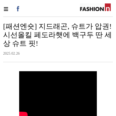
[패션엔숏] 지드래곤, 슈트가 압권!
시선올킬 페도라햇에 백구두 딴 세
상 슈트 핏!
2025.02.26