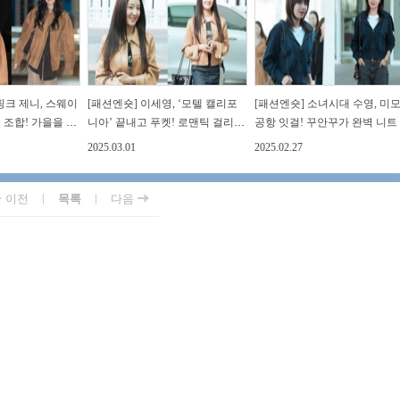
핑크 제니, 스웨이
[패션엔숏] 이세영, ‘모텔 캘리포
[패션엔숏] 소녀시대 수영, 미
 조합! 가을을 닮
니아’ 끝내고 푸켓! 로맨틱 걸리시
공항 잇걸! 꾸안꾸가 완벽 니트
레스룩
스웨이드 재킷 출국
디건 밀라노 출국
2025.03.01
2025.02.27
|
|
이전
목록
다음