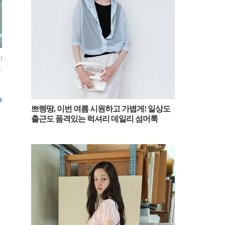
모의
[패션엔숏] 에스파 카리나, 올 숏
[패션엔숏] 화사, 한남동이 발칵!
[패션엔숏
 카
요정! 머리, 스커트, 패딩 모두 숏
시선 싹쓸이 핫바디 팜므파탈 쇼
권! 시선
밀라노 출국
츠 레더 슈트룩
딴 세상 
2025.02.27
2025.02.26
2025.02.2
쁘렝땅, 이번 여름 시원하고 가볍게! 일상도
출근도 품격있는 럭셔리 데일리 섬머룩