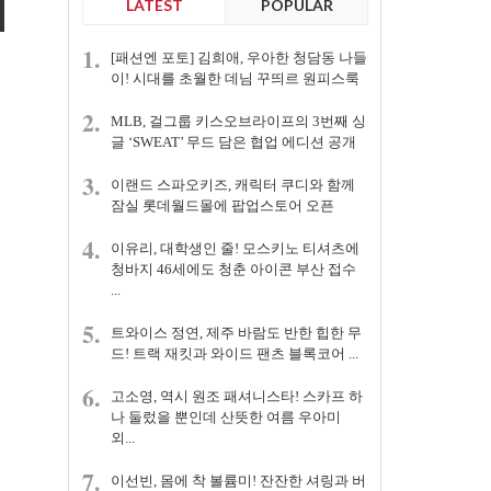
LATEST
POPULAR
1.
[패션엔 포토] 김희애, 우아한 청담동 나들
이! 시대를 초월한 데님 꾸띄르 원피스룩
2.
MLB, 걸그룹 키스오브라이프의 3번째 싱
글 ‘SWEAT’ 무드 담은 협업 에디션 공개
3.
이랜드 스파오키즈, 캐릭터 쿠디와 함께
잠실 롯데월드몰에 팝업스토어 오픈
4.
이유리, 대학생인 줄! 모스키노 티셔츠에
청바지 46세에도 청춘 아이콘 부산 접수
...
5.
트와이스 정연, 제주 바람도 반한 힙한 무
드! 트랙 재킷과 와이드 팬츠 블록코어 ...
6.
고소영, 역시 원조 패셔니스타! 스카프 하
나 둘렀을 뿐인데 산뜻한 여름 우아미
외...
7.
이선빈, 몸에 착 볼륨미! 잔잔한 셔링과 버