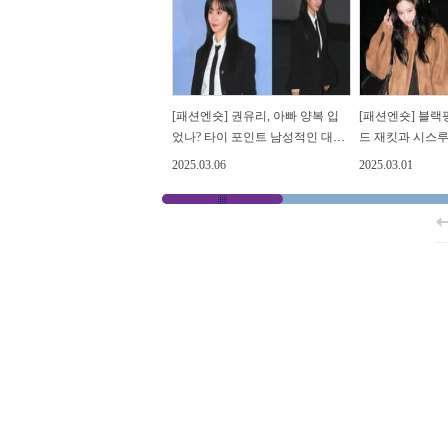
[패션엔숏] 권유리, 아빠 양복 입
[패션엔숏] 블랙
었나? 타이 포인트 남성적인 대디
드 재킷과 시스루
코어 슈트핏
은 보헤미안 드
2025.03.06
2025.03.01