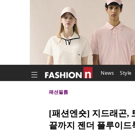
News
Style
패션필름
[패션엔숏] 지드래곤, 
끝까지 젠더 플루이드