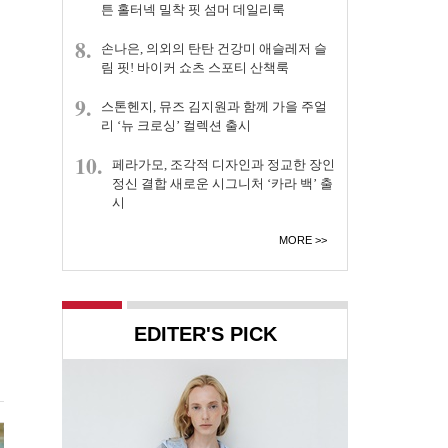
튼 홀터넥 밀착 핏 섬머 데일리룩
8.
손나은, 의외의 탄탄 건강미 애슬레저 슬
림 핏! 바이커 쇼츠 스포티 산책룩
9.
스톤헨지, 뮤즈 김지원과 함께 가을 주얼
리 ‘뉴 크로싱’ 컬렉션 출시
10.
페라가모, 조각적 디자인과 정교한 장인
정신 결합 새로운 시그니처 ‘카라 백’ 출
시
MORE
EDITER'S PICK