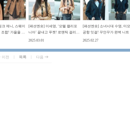
핑크 제니, 스웨이
[패션엔숏] 이세영, ‘모텔 캘리포
[패션엔숏] 소녀시대 수영, 미
 조합! 가을을 닮
니아’ 끝내고 푸켓! 로맨틱 걸리시
공항 잇걸! 꾸안꾸가 완벽 니트
레스룩
스웨이드 재킷 출국
디건 밀라노 출국
2025.03.01
2025.02.27
|
|
이전
목록
다음