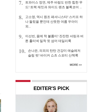
7.
트와이스 정연, 제주 바람도 반한 힙한 무
드! 트랙 재킷과 와이드 팬츠 블록코어 ...
8.
고소영, 역시 원조 패셔니스타! 스카프 하
나 둘렀을 뿐인데 산뜻한 여름 우아미
외...
9.
이선빈, 몸에 착 볼륨미! 잔잔한 셔링과 버
튼 홀터넥 밀착 핏 섬머 데일리룩
10.
손나은, 의외의 탄탄 건강미 애슬레저
슬림 핏! 바이커 쇼츠 스포티 산책룩
MORE
EDITER'S PICK