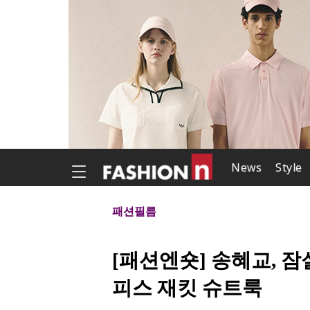
News
Style
패션필름
[패션엔숏] 송혜교, 잠
피스 재킷 슈트룩