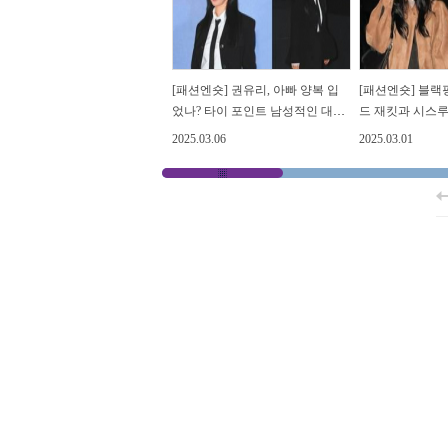
[패션엔숏] 권유리, 아빠 양복 입
[패션엔숏] 블랙
었나? 타이 포인트 남성적인 대디
드 재킷과 시스루
코어 슈트핏
은 보헤미안 드
2025.03.06
2025.03.01