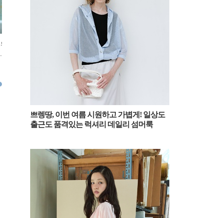
모의
[패션엔숏] 에스파 카리나, 올 숏
[패션엔숏] 화사, 한남동이 발칵!
[패션엔숏
 카
요정! 머리, 스커트, 패딩 모두 숏
시선 싹쓸이 핫바디 팜므파탈 쇼
권! 시선
밀라노 출국
츠 레더 슈트룩
딴 세상 
2025.02.27
2025.02.26
2025.02.2
쁘렝땅, 이번 여름 시원하고 가볍게! 일상도
출근도 품격있는 럭셔리 데일리 섬머룩