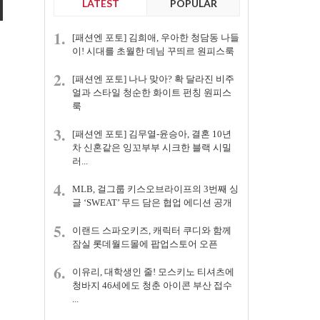
LATEST
POPULAR
1.
[패션엔 포토] 김희애, 우아한 청담동 나들
이! 시대를 초월한 데님 꾸띄르 원피스룩
2.
[패션엔 포토] 나나 맞아? 확 달라진 비주
얼과 스타일 청순한 화이트 펀칭 원피스
룩
3.
[패션엔 포토] 김무열-윤승아, 결혼 10년
차 신혼같은 잉꼬부부 시크한 블랙 시밀
러...
4.
MLB, 걸그룹 키스오브라이프의 3번째 싱
글 ‘SWEAT’ 무드 담은 협업 에디션 공개
5.
이랜드 스파오키즈, 캐릭터 쿠디와 함께
잠실 롯데월드몰에 팝업스토어 오픈
6.
이유리, 대학생인 줄! 모스키노 티셔츠에
청바지 46세에도 청춘 아이콘 부산 접수
...