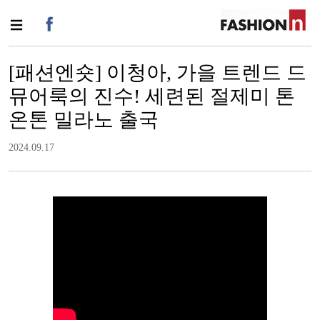
[패션엔숏] 이청아, 가을 트렌드 드
뮤어룩의 진수! 세련된 절제미 톤
온톤 밀라노 출국
2024.09.17