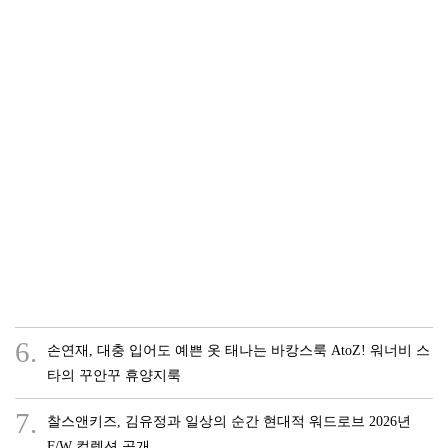
6.
손연재, 대충 입어도 예쁜 옷 태나는 바캉스룩 AtoZ! 워너비 스
타의 꾸안꾸 휴양지룩
7.
찰스앤키즈, 김유정과 일상의 순간 현대적 워드로브 2026년
F/W 컬렉션 공개