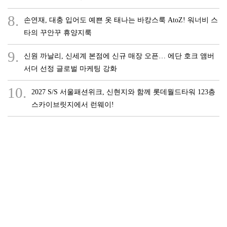
8.
손연재, 대충 입어도 예쁜 옷 태나는 바캉스룩 AtoZ! 워너비 스
타의 꾸안꾸 휴양지룩
9.
신원 까날리, 신세계 본점에 신규 매장 오픈… 에단 호크 앰버
서더 선정 글로벌 마케팅 강화
10.
2027 S/S 서울패션위크, 신현지와 함께 롯데월드타워 123층
스카이브릿지에서 런웨이!