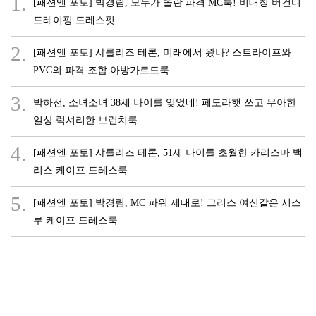
1.
[패션엔 포토] 박경림, 모두가 놀란 파격 MC룩! 비대칭 버건디
드레이핑 드레스핏
2.
[패션엔 포토] 샤를리즈 테론, 미래에서 왔나? 스트라이프와
PVC의 파격 조합 아방가르드룩
3.
박하선, 소녀소녀 38세 나이를 잊었네! 페도라햇 쓰고 우아한
일상 럭셔리한 브런치룩
4.
[패션엔 포토] 샤를리즈 테론, 51세 나이를 초월한 카리스마 백
리스 케이프 드레스룩
5.
[패션엔 포토] 박경림, MC 파워 제대로! 그리스 여신같은 시스
루 케이프 드레스룩