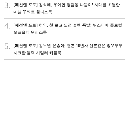
3.
[패션엔 포토] 김희애, 우아한 청담동 나들이! 시대를 초월한
데님 꾸띄르 원피스룩
4.
[패션엔 포토] 하영, 첫 로코 도전 설렘 폭발! 뷔스티에 플로럴
오프숄더 원피스룩
5.
[패션엔 포토] 김무열-윤승아, 결혼 10년차 신혼같은 잉꼬부부
시크한 블랙 시밀러 커플룩