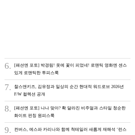
6.
[패션엔 포토] 박경림! 옷에 꽃이 피었네! 로맨틱 영화엔 센스
있게 로맨틱한 투피스룩
7.
찰스앤키즈, 김유정과 일상의 순간 현대적 워드로브 2026년
F/W 컬렉션 공개
8.
[패션엔 포토] 나나 맞아? 확 달라진 비주얼과 스타일 청순한
화이트 펀칭 원피스룩
9.
컨버스, 에스파 카리나와 함께 척테일러 새롭게 재해석 ‘런스