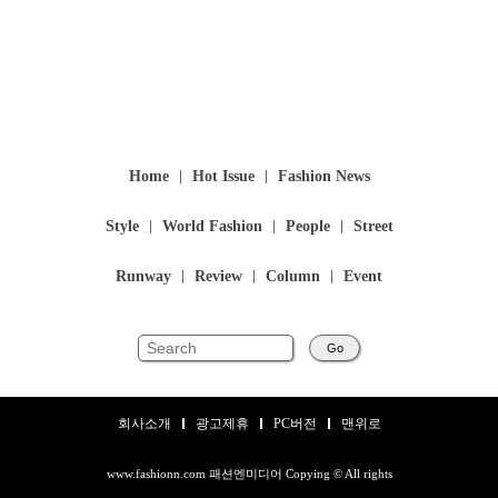
Home
Hot Issue
Fashion News
Style
World Fashion
People
Street
Runway
Review
Column
Event
Go
회사소개
광고제휴
PC버전
맨위로
www.fashionn.com 패션엔미디어 Copying © All rights