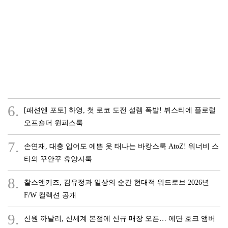
6.
[패션엔 포토] 하영, 첫 로코 도전 설렘 폭발! 뷔스티에 플로럴
오프숄더 원피스룩
7.
손연재, 대충 입어도 예쁜 옷 태나는 바캉스룩 AtoZ! 워너비 스
타의 꾸안꾸 휴양지룩
8.
찰스앤키즈, 김유정과 일상의 순간 현대적 워드로브 2026년
F/W 컬렉션 공개
9.
신원 까날리, 신세계 본점에 신규 매장 오픈… 에단 호크 앰버