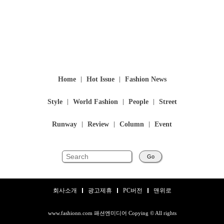
Home
Hot Issue
Fashion News
Style
World Fashion
People
Street
Runway
Review
Column
Event
Go
회사소개
광고제휴
PC버전
맨위로
www.fashionn.com 패션엔미디어 Copying © All rights